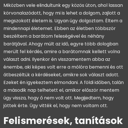
Miközben vele elindultunk egy közös úton, ahol lassan
körvonalazódott, hogy mi is lehet a dolgom, zajlott a
megszokott életem is. Ugyan úgy dolgoztam. Éltem a
mindennapi életemet. Ebben az életben többször
beszéltem a barátom feleségével és néhány
barátjával. Ahogy múlt az idő, egyre több dologban
merült fel kérdés, amire a barátomnak kellett volna
választ adni. Ilyenkor én visszamentem abba az
énembe, aki képes volt erre a mólóra bemenni és ott
átbeszéltük a kérdéseket, amikre sok választ adott.
Ezeket én igyekeztem elmondani. A földi időben, talán
a második nap telhetett el, amikor először mentem
úgy vissza, hogy ő nem volt ott. Megijedtem, hogy
jöttek érte. Úgy vitték el, hogy nem voltam ott.
Felismerések, tanítások