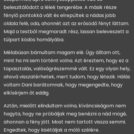
beleszitálódott a lélek tengerébe. A másik része
fénylő pontokká vált és elrepültek a nádas jobb
oldala felé, oda, ahonnét azt az erősödő fényt láttam.
Majd a testből megmaradt rész, lassan beleveszett a
túlpart ködös homályába.
Mélabúsan bámultam magam elé. Úgy álltam ott,
mint ha mi sem történt volna. Azt éreztem, hogy ez a
tapasztalás, valóságrészemmé vált. Ez egy olyan hely,
ahová visszatérhetek, mert tudom, hogy létezik. Hálás
voltam Dani barátomnak, hogy megengedte, hogy
elkísérjem őt eddig.
Aztán, mielőtt elindultam volna, kíváncsiságom nem
hagyta, hogy ne próbáljak meg benézni a nád mögé,
ahonnan a fény jött. Most nem tartott vissza semmi.
Engedtek, hogy kisétáljak a móló szélére.