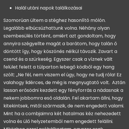
Halál utáni napok találkozásai
Szomorúan ültem a stéghez hasonlító mólón.
Legalább elbúcsúzhattunk volna. Néhány olyan
szembesülés történt, amiért azt gondoltam, hogy
annyira szégyellte magát a barátom, hogy talán ő
döntött így, hogy köszönés nélkül távozik. Zavart a
csend és a szürkeség. Egyszer csak a víznek vált
felület felett a túlparton lebegő ködből egy hang
szólt: „Ne fél, nem viszem el úgy, hogy ne tudj róla! Ez
valahogy lidérces, de még is megnyugtató volt. Aztán
lassan erősödni kezdett egy fényforrás a nádasnak a
nekem jobbomra eső oldalán. Fel akartam állni, hogy
kitekintsek, mitől származik, de nem engedett valami.
Mint ha a combjaimra két hatalmas kéz nehezedett
volna és ülő helyzetemből nem engedett felállni.