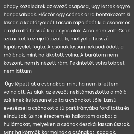
ahogy közeledtek az evező csapásai, úgy lettek egyre
hangosabbak. Előszőr egy csónak orra bontakozott ki
lassan a ködfátyolból. Lassan rajzolódót ki a csónak és
a rajta álló hosszú köpenyes alak. Arca nem volt. Csak
szikár két kézfeje látszott ki, mellyel a hosszú
lapátnyelet fogta. A csónak lassan nekisodródott a
mólónak, mint ha kikötött volna. A barátom nem
köszönt, nem is nézett rám. Tekintetét soha többet
nem láttam.
Úgy lépett át a csónakba, mint ha nem is lettem
volna ott. Az alak, az evezőt nekitámasztotta a móló
szélének és lassan eltolta a csónakot tőle. Lassú
evezéssel a csónakot a túlpart irányába fordította és
elindultak. Szinte éreztem és hallottam azokat a
hullámokat, melyeken a csónak deszkái lassan úsztak.
Mint ha körmök karmolnák a csónakot. Kacajok,