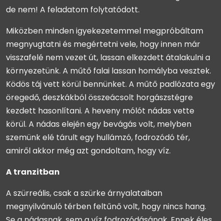
de nem! A feladatom folytatódott.
Miközben minden igyekezetemmel megpróbáltam
megnyugtatni és megértetni vele, hogy innen már
visszafelé nem vezet út, lassan elkezdett átalakulni a
környezetünk. A műtő falai lassan homályba vesztek.
Ködös táj vett körül bennünket. A műtő padlózata egy
öregedő, deszkákból összeácsolt horgászstégre
kezdett hasonlítani. A heveny mólót nádas vette
körül. A nádas elején egy bevágás volt, melyben
szemünk elé tárult egy hullámzó, fodrozódó tér,
amiről akkor még azt gondoltam, hogy víz.
A tranzitban
A szürreális, csak a szürke árnyalataiban
megnyilvánuló térben feltűnő volt, hogy nincs hang.
Se a nádasnak, sem a víz fodrozódásának. Ennek éles