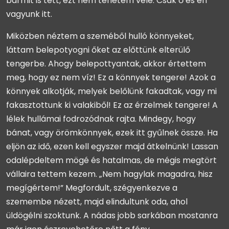
bármit is tett, ezt nem tehetem vele. Csak ő és én
vagyunk itt.
Miközben néztem a szeméből hulló könnyeket,
láttam belepotyogni őket az előttünk elterülő
tengerbe. Ahogy belepottyantak, akkor értettem
meg, hogy ez nem víz! Ez a könnyek tengere! Azok a
könnyek alkotják, melyek belőlünk fakadtak, vagy mi
fakasztottunk ki valakiből! Ez az érzelmek tengere! A
lélek hullámai fodrozódnak rajta. Mindegy, hogy
bánat, vagy örömkönnyek, ezek itt gyűlnek össze. Ha
eljön az idő, ezen kell egyszer majd átkelnünk! Lassan
odalépdeltem mögé és hatalmas, de mégis megtört
vállaira tettem kezem. „Nem hagylak magadra, hisz
megígértem!” Megfordult, szégyenkezve a
szemembe nézett, majd elindultunk oda, ahol
üldögélni szoktunk. A nádas jobb sarkában mostanra