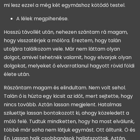
mi lesz ezzel a még két egymáshoz kötődő testel.
A lélek megpihenése.
Hosszú távollét után, nehezen szántam rá magam,
hogy visszatérjek a mólóra. Éreztem, hogy talán
utoljára találkozom vele. Már nem láttam olyan
dolgot, amivel tehetnék valamit, hogy elvarjak olyan
dolgokat, melyeket ő elvarratlanul hagyott rövid földi
élete után.
Rászántam magam és elindultam. Nem volt sehol.
Talán ő is húzta egy kicsit az időt, mert sejtette, hogy
nincs tovább. Aztán lassan megjelent. Hatalmas
sziluettje lassan bontakozott ki, ahogy közeledett a
móló felé. Tudtuk mindketten, hogy ha most elválunk,
többé már soha nem látjuk egymást. Ott álltunk. Ö és
Én. Lassan halk csobbanások hallatszottak. Aztán,