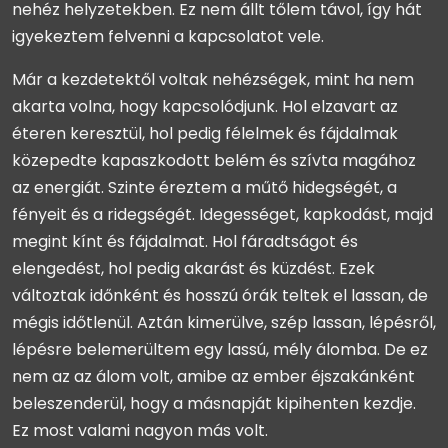
nehéz helyzetekben. Ez nem állt tőlem távol, így hát
igyekeztem felvenni a kapcsolatot vele.
Már a kezdetektől voltak nehézségek, mint ha nem
akarta volna, hogy kapcsolódjunk. Hol elzavart az
éteren keresztül, hol pedig félelmek és fájdalmak
közepedte kapaszkodott belém és szívta magához
az energiát. Szinte éreztem a műtő hidegségét, a
fényeit és a ridegségét. Idegességet, kapkodást, majd
megint kínt és fájdalmat. Hol fáradtságot és
elengedést, hol pedig akarást és küzdést. Ezek
változtak időnként és hosszú órák teltek el lassan, de
mégis időtlenül. Aztán kimerülve, szép lassan, lépésről,
lépésre belemerültem egy lassú, mély álomba. De ez
nem az az álom volt, amibe az ember éjszakánként
beleszenderül, hogy a másnapját kipihenten kezdje.
Ez most valami nagyon más volt.