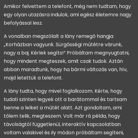
Amikor felvettem a telefont, még nem tudtam, hogy
egy olyan utazásra indulok, ami egész életemre nagy
befolyással lesz.
A vonalban megszólalt a lány remegő hangja:
„Korházban vagyunk. Sürgősségi műtétre várunk,
nagy a baj. Kérlek segíts!” Próbáltam megnyugtatni,
hogy mindent megteszek, amit csak tudok. Aztán
abban maradtunk, hogy ha bármi változás van, hív,
majd letettük a telefont.
A lány tudta, hogy mivel foglalkozom. Kérte, hogy
tudati szinten legyek ott a barátommal és tartsam
benne a lelket a műtét alatt. Azt gondoltam, ami
tőlem telik, megteszem. Volt már rá példa, hogy
távolságtól függetlenül, interaktív kapcsolatban
voltam valakivel és ily módon próbáltam segíteni,