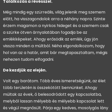
Találkozás a révésszel.
Még mindig egy szürreális, világ jelenik meg szemem
előtt, ha visszagondolok arra a néhány napra. Szinte
érzem magamon a nyirkos hideget és a szemem csak
a szürke ötven árnyalatában fogadja be az
emlékképeket. Ahogy erősödik az emlék, úgy jön
vissza minden a múltból. Néha elgondolkozom, hogy
hol van az a határ, amit bár megtapasztaltam, mégis
nehezen tudom elfogadni.
De kezdjük az elején.
Volt egy barátom. Több éves ismeretségünk, az élet
több területén is összekötött bennünket. Ahogy
múltak az évek, ő belesodródott egy kapcsolatba,
melyből lassan mélyebb és mélyebb kapcsolat lett
és végül megnősült. Párja egy kedves, mosolygós lány