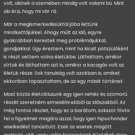
volt, akinek a szemében mindig volt valami bú. Mint
aki érzi, hogy mi vár rá.
Már a megismerkedésüktől jóba lettünk
mindkettőjükkel. Ahogy múlt az idő, egyre
gyakrabban kerestek meg problémájukkal,
gondjaikkal. Úgy éreztem, mint ha kicsit pótszülőként
is részt vettem volna életükbe. Láthattam, amikor
sírtak és láthattam azt is, amikor a kacagás volt az
életük része. Sok tanulság volt azokban is, amiket
ekkoriban tapasztaltam, de az egy másik történet.
Most közös életciklusunk egy igen nehéz és szomorú
részét szeretném elmesélni ebből az időszakból. Az
még fontos részlet, hogy ez a barátom, sokszor hívta
fel a figyelmet magára azzal, hogy igen hipochonder
viselkedést tanúsított. Ezek az esetek mögött
gyakran, vélt, vagy valós betegségek húzódtak meg.