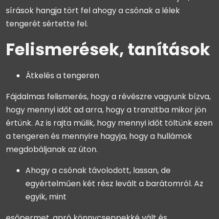
sírások hangja tört fel ahogy a csónak a lélek
tengerét sértette fel.
Felismerések, tanítások
Átkelés a tengeren
Fájdalmas felismerés, hogy a révészre vagyunk bízva,
hogy mennyi időt ad arra, hogy a tranzitba mikor jön
értünk. Az is rajta múlik, hogy mennyi időt töltünk ezen
a tengeren és mennyire hagyja, hogy a hullámok
megdobáljanak az úton.
Ahogy a csónak távolodott, lassan, de
egyértelműen két rész levált a barátomról. Az
egyik, mint
esőpermet, apró könnycseppekké vált és