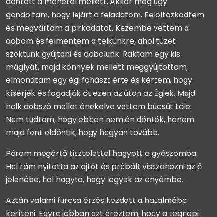
döntött a menetel mellett. Akkor még úgy
gondoltam, hogy lejárt a feladatom. Felöltözködtem
és megvártam a pirkadatot. Kezembe vettem a
dobom és felmentem a telkünkre, ahol tüzet
szoktunk gyújtani és dobolunk. Raktam egy kis
máglyát, majd könnyek mellett meggyújtottam,
elmondtam egy égi fohászt érte és kértem, hogy
kísérjék és fogadják őt ezen az úton az Égiek. Majd
halk dobszó mellet énekelve vettem búcsút tőle.
Nem tudtam, hogy ebben nem én döntök, hanem
majd fent eldöntik, hogy hogyan tovább.
Párom megértő tisztelettel hagyott a gyászomba.
Hol rám nyitotta az ajtót és próbált visszahozni az ő
jelenébe, hol hagyta, hogy legyek az enyémbe.
Aztán valami furcsa érzés kezdett a hatalmába
keríteni. Egyre jobban azt éreztem, hogy a tegnapi