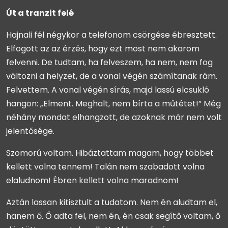
Út a tranzit felé
Hajnali fél négykor a telefonom csörgése ébresztett.
Elfogott az az érzés, hogy ezt most nem akarom
felvenni. De tudtam, ha felveszem, ha nem, nem fog
változni a helyzet, de a vonal végén számítanak rám.
Felvettem. A vonal végén sírás, majd lassú elcsukló
hangon: „Elment. Meghalt, nem bírta a műtétet!” Még
néhány mondat elhangzott, de azoknak már nem volt
jelentősége.
Szomorú voltam. Hibáztattam magam, hogy többet
kellett volna tennem! Talán nem szabadott volna
elaludnom! Ébren kellett volna maradnom!
Aztán lassan kitisztult a tudatom. Nem én aludtam el,
hanem ő. Ő adta fel, nem én, én csak segítő voltam, ő