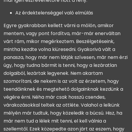
már igen észrevehetőre nőtt a fény.
Az érdektelenséggel való elmúlás
Egyre gyakrabban kellett várni a mólón, amikor
mentem, vagy pont fordítva, már-már enerváltan
várt rám, mikor megérkeztem. Beszélgetéseink,
mintha kezdte volna kiüresedni. Gyakorivá vált a
panasza, hogy már nem látják szívesen, már nem érzi
úgy, hogy tudna bármit is tenni, hogy a lezáratlan
dolgaiból, lezártak legyenek. Nem akartam
szomorítani, de nekem is az volt az érzetem, hogy
teendőinknek és megtehető dolgainknak kezdünk a
végére érni. Néha már csak hosszú csendes,
várakozásokkal teltek az ottléte. Valahol a lelkünk
mélyén már tudtuk, hogy közeledik a búcsú. Hisz, ha
már nem tud a lélek mit tenni, el kell válnia a
szellemtől. Ezek közepedte azon járt az eszem, hogy