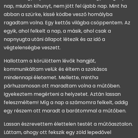
nap, miután kihunyt, nem jött fel újabb nap. Mint ha
abban a szürke, kissé ködbe vesző homályba
ragadtam volna. Egy kettős világba csöppentem. Az
egyik, ahol felkelt a nap, a másik, ahol csak a
napnyugta utáni állapot létezik és az idő a
végtelenségbe veszett.
Hallottam a körülöttem lévők hangját,
kommunikáltam velük és éltem a szokásos
mindennapi életemet. Mellette, mintha
párhuzamosan ott maradtam volna a műtőben.
Igyekeztem megérteni a helyzetet. Aztán lassan
feleszméltem! Míg a nap a számomra felkelt, addig
egy részem ott maradt a barátommal a műtőben.
Lassan észrevettem élettelen testét a műtőasztalon.
Láttam, ahogy ott fekszik egy zöld lepedővel