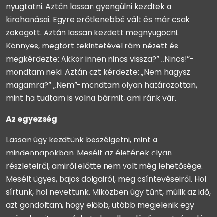
nyugtatni. Aztán lassan gyengülni kezdtek a
kirohanásai. Egyre erőtlenebbé vált és már csak
zokogott. Aztán lassan kezdett megnyugodni.
Könnyes, megtört tekintetével rám nézett és
megkérdezte: Akkor innen nincs vissza?” „Nincs!”-
mondtam neki. Aztán azt kérdezte: „Nem hagysz
magamra?” „Nem”-mondtam olyan határozottan,
mint ha tudtam is volna bármit, ami ránk vár.
Az egyezség
Lassan úgy kezdtünk beszélgetni, mint a
mindennapokban. Mesélt az életének olyan
részleteiről, amiről előtte nem volt még lehetősége.
Mesélt ügyes, bajos dolgairól, meg csíntevéseiről. Hol
sírtunk, hol nevettünk. Miközben úgy tűnt, múlik az idő,
azt gondoltam, hogy előbb, utóbb megjelenik egy