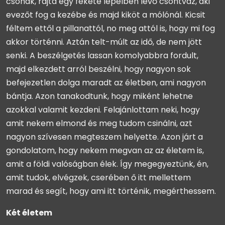
csónak, rajta egy fekete lepelben lévő csontváz, aki
evezőt fog a kezébe és majd kiköt a mólónál. Kicsit
féltem ettől a pillanattól, no meg attól is, hogy mi fog
akkor történni. Aztán telt-múlt az idő, de nem jött
senki. A beszélgetés lassan komolyabbra fordult,
majd elkezdett arról beszélni, hogy nagyon sok
befejezetlen dolga maradt az életben, ami nagyon
bántja. Azon tanakodtunk, hogy miként lehetne
azokkal valamit kezdeni. Felajánlottam neki, hogy
amit nekem elmond és meg tudom csinálni, azt
nagyon szívesen megteszem helyette. Azon járt a
gondolatom, hogy nekem megvan az az életem is,
amit a földi valóságban élek. Így megegyeztünk, én,
amit tudok, elvégzek, cserében ő itt mellettem
marad és segít, hogy ami itt történik, megérthessem.
Két életem