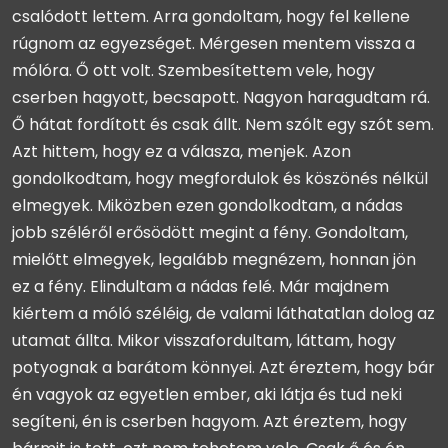
csalódott lettem. Arra gondoltam, hogy fel kellene
rúgnom az egyezséget. Mérgesen mentem vissza a
mólóra. Ő ott volt. Szembesítettem vele, hogy
cserben hagyott, becsapott. Nagyon haragudtam rá.
Ő hátat fordított és csak állt. Nem szólt egy szót sem.
Azt hittem, hogy ez a válasza, menjek. Azon
gondolkodtam, hogy megfordulok és köszönés nélkül
elmegyek. Miközben ezen gondolkodtam, a nádas
jobb széléről erősödött megint a fény. Gondoltam,
mielőtt elmegyek, legalább megnézem, honnan jön
ez a fény. Elindultam a nádas felé. Már majdnem
kiértem a móló széléig, de valami láthatatlan dolog az
utamat állta. Mikor visszafordultam, láttam, hogy
potyognak a barátom könnyei. Azt éreztem, hogy bár
én vagyok az egyetlen ember, aki látja és tud neki
segíteni, én is cserben hagyom. Azt éreztem, hogy