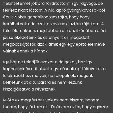
Tekintetemet jobbra fordítottam. Egy ragyogó, de
félkész hidat láttam. A híd, apró gyöngykavicsokból
épült. Sokat gondolkodtam rajta, hogy hogy
kerülhetnek oda ezek a kavicsok, aztán rájöttem. A
földi életünkben, majd ebben a tranzitzónában elért
jócselekedeteink és az elnyert és megadott
megbocsájtások azok, amik egy egy építő elemévé
válnak ennek a hídnak.
Így hát ne feledjük ezeket a dolgokat, hisz így
kaphatunk és adhatunk egymásnak építőköveket a
lélekhidakhoz, melyek, ha felépülnek, magunk
kelhetünk át a túlpartra és nem leszünk
kiszolgáltatva a révésznek.
Mióta ez megtörtént velem, nem hiszem, hanem
tudom, hogy jártam ott. És érzem azt is, hogy egyszer