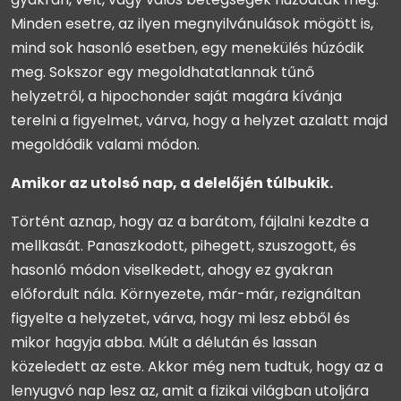
Minden esetre, az ilyen megnyilvánulások mögött is,
mind sok hasonló esetben, egy menekülés húzódik
meg. Sokszor egy megoldhatatlannak tűnő
helyzetről, a hipochonder saját magára kívánja
terelni a figyelmet, várva, hogy a helyzet azalatt majd
megoldódik valami módon.
Amikor az utolsó nap, a delelőjén túlbukik.
Történt aznap, hogy az a barátom, fájlalni kezdte a
mellkasát. Panaszkodott, pihegett, szuszogott, és
hasonló módon viselkedett, ahogy ez gyakran
előfordult nála. Környezete, már-már, rezignáltan
figyelte a helyzetet, várva, hogy mi lesz ebből és
mikor hagyja abba. Múlt a délután és lassan
közeledett az este. Akkor még nem tudtuk, hogy az a
lenyugvó nap lesz az, amit a fizikai világban utoljára