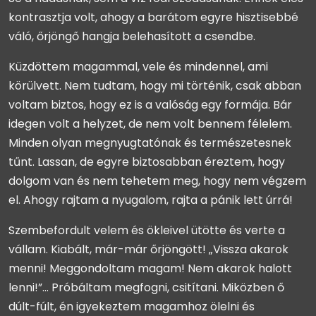
kontrasztja volt, ahogy a barátom egyre hisztisebbé
váló, őrjöngő hangja belehasított a csendbe.
Küzdöttem magammal, vele és mindennel, ami
körülvett. Nem tudtam, hogy mi történik, csak abban
voltam biztos, hogy ez is a valóság egy formája. Bár
idegen volt a helyzet, de nem volt bennem félelem.
Minden olyan megnyugtatónak és természetesnek
tűnt. Lassan, de egyre biztosabban éreztem, hogy
dolgom van és nem tehetem meg, hogy nem végzem
el. Ahogy rajtam a nyugalom, rajta a pánik lett úrrá!
Szembefordult velem és ökleivel ütötte és verte a
vállam. Kiabált, már-már őrjöngött! „Vissza akarok
menni! Meggondoltam magam! Nem akarok halott
lenni!”… Próbáltam megfogni, csitítani. Miközben ő
dúlt-fúlt, én igyekeztem magamhoz ölelni és