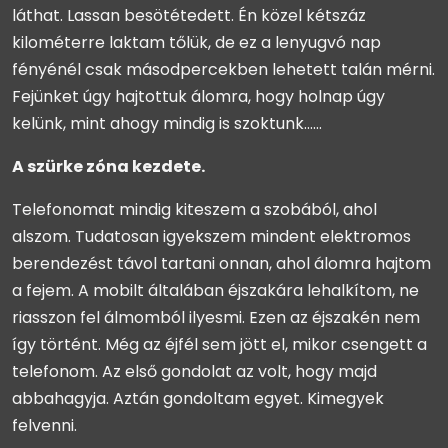
láthat. Lassan besötétedett. Én közel kétszáz
kilométerre laktam tőlük, de ez a lenyugvó nap
fényénél csak másodpercekben lehetett talán mérni.
Fejünket úgy hajtottuk álomra, hogy holnap úgy
kelünk, mint ahogy mindig is szoktunk……
A szürke zóna kezdete.
Telefonomat mindig kiteszem a szobából, ahol
alszom. Tudatosan igyekszem mindent elektromos
berendezést távol tartani onnan, ahol álomra hajtom
a fejem. A mobilt általában éjszakára lehalkítom, ne
riasszon fel álmomból ilyesmi. Ezen az éjszakén nem
így történt. Még az éjfél sem jött el, mikor csengett a
telefonom. Az első gondolat az volt, hogy majd
abbahagyja. Aztán gondoltam egyet. Kimegyek
felvenni.