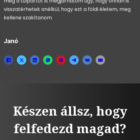
még a túlpartot is megjárhatom úgy, hogy onnan is
visszatérhetek anélkül, hogy ezt a földi életem, meg
kellene szakítanom.
Janó
Készen állsz, hogy
felfedezd magad?