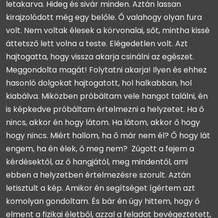
letakarva. Hideg és sivár minden. Aztán lassan
kirajzolódott még egy belőle. Ő valahogy olyan fura
volt. Nem voltak élesek a körvonalai, sőt, mintha kissé
áttetsző lett volna a teste. Elégedetlen volt. Azt
hajtogatta, hogy vissza akarja csinálni az egészet.
Meggondolta magát! Folytatni akarja! Ilyen és ehhez
hasonló dolgokat hajtogatott, hol halkabban, hol
kiabálva. Miközben próbáltam vele hangot találni, én
is képkedve próbáltam értelmezni a helyzetet. Ha ő
nincs, akkor én hogy látom. Ha látom, akkor ő hogy
hogy nincs. Miért hallom, ha ő már nem él? Ő hogy lát
engem, ha én élek, ő meg nem? Zúgott a fejem a
kérdésektől, az ő hangjától, meg mindentől, ami
ebben a helyzetben értelmezésre szorult. Aztán
letisztult a kép. Amikor én segítséget ígértem azt
komolyan gondoltam. És bár én úgy hittem, hogy ő
elment a fizikai életből, azzal a feladat bevégeztetett,