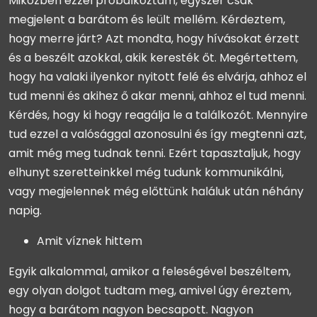
Miközben ezzel próbálkoztam, egyszer csak
megjelent a barátom és leült mellém. Kérdeztem,
hogy merre járt? Azt mondta, hogy hívásokat érzett
és a beszélt azokkal, akik keresték őt. Megértettem,
hogy ha valaki ilyenkor nyitott felé és elvárja, ahhoz el
tud menni és akihez ő akar menni, ahhoz el tud menni.
Kérdés, hogy ki hogy reagálja le a találkozót. Mennyire
tud ezzel a valósággal azonosulni és így megtenni azt,
amit még meg tudnak tenni. Ezért tapasztaljuk, hogy
elhunyt szeretteinkkel még tudunk kommunikálni,
vagy megjelennek még előttünk haláluk után néhány
napig.
Amit víznek hittem
Egyik alkalommal, amikor a feleségével beszéltem,
egy olyan dolgot tudtam meg, amivel úgy éreztem,
hogy a barátom nagyon becsapott. Nagyon