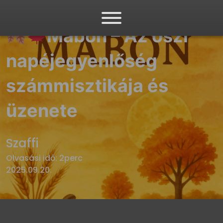
Mabon – Az őszi
napéjegyenlőség
számmisztikája és
üzenete
Szaffi
Olvasási idő: 2perc
2025.09.20.