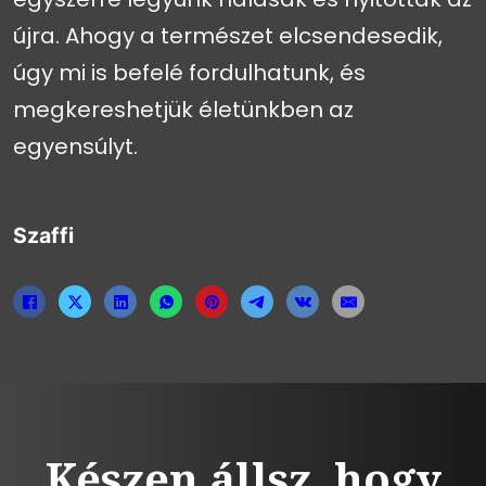
újra. Ahogy a természet elcsendesedik,
úgy mi is befelé fordulhatunk, és
megkereshetjük életünkben az
egyensúlyt.
Szaffi
Készen állsz, hogy