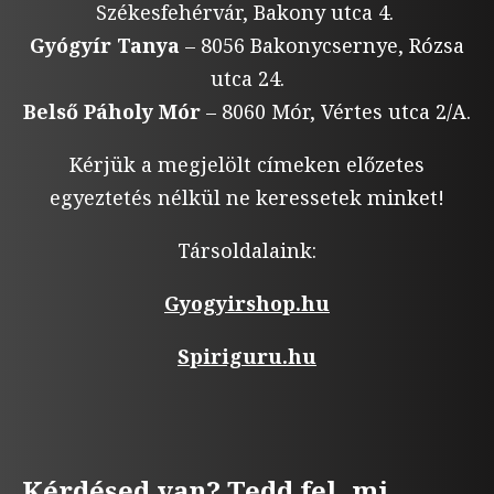
Székesfehérvár, Bakony utca 4.
Gyógyír Tanya
– 8056 Bakonycsernye, Rózsa
utca 24.
Belső Páholy Mór
– 8060 Mór, Vértes utca 2/A.
Kérjük a megjelölt címeken előzetes
egyeztetés nélkül ne keressetek minket!
Társoldalaink:
Gyogyirshop.hu
Spiriguru.hu
Kérdésed van? Tedd fel, mi