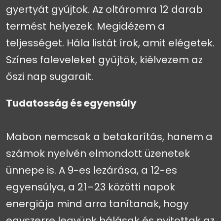
gyertyát gyújtok. Az oltáromra 12 darab
termést helyezek. Megidézem a
teljességet. Hála listát írok, amit elégetek.
Színes faleveleket gyűjtök, kiélvezem az
őszi nap sugarait.
Tudatosság és egyensúly
Mabon nemcsak a betakarítás, hanem a
számok nyelvén elmondott üzenetek
ünnepe is. A 9-es lezárása, a 12-es
egyensúlya, a 21–23 közötti napok
energiája mind arra tanítanak, hogy
egyszerre legyünk hálásak és nyitottak az