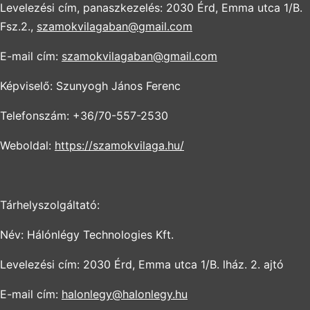
Levelezési cím, panaszkezelés: 2030 Érd, Emma utca 1/B.
Fsz.2.,
szamokvilagaban@gmail.com
E-mail cím:
szamokvilagaban@gmail.com
Képviselő: Szunyogh János Ferenc
Telefonszám: +36/70-557-2530
Weboldal:
https://szamokvilaga.hu/
Tárhelyszolgáltató:
Név: Hálónlégy Technologies Kft.
Levelezési cím: 2030 Érd, Emma utca 1/B. lház. 2. ajtó
E-mail cím:
halonlegy@halonlegy.hu