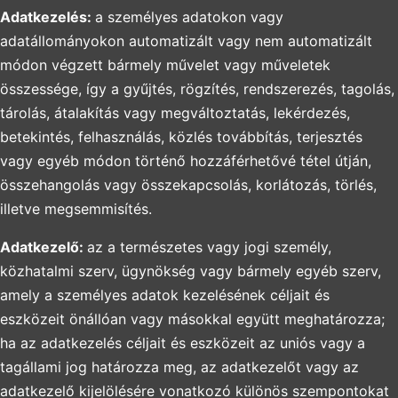
Adatkezelés:
a személyes adatokon vagy
adatállományokon automatizált vagy nem automatizált
módon végzett bármely művelet vagy műveletek
összessége, így a gyűjtés, rögzítés, rendszerezés, tagolás,
tárolás, átalakítás vagy megváltoztatás, lekérdezés,
betekintés, felhasználás, közlés továbbítás, terjesztés
vagy egyéb módon történő hozzáférhetővé tétel útján,
összehangolás vagy összekapcsolás, korlátozás, törlés,
illetve megsemmisítés.
Adatkezelő:
az a természetes vagy jogi személy,
közhatalmi szerv, ügynökség vagy bármely egyéb szerv,
amely a személyes adatok kezelésének céljait és
eszközeit önállóan vagy másokkal együtt meghatározza;
ha az adatkezelés céljait és eszközeit az uniós vagy a
tagállami jog határozza meg, az adatkezelőt vagy az
adatkezelő kijelölésére vonatkozó különös szempontokat