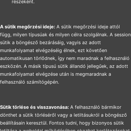
részeként.
A sütik megőrzési ideje:
A sütik megőrzési ideje attól
függ, milyen típusúak és milyen célra szolgálnak. A session
sütik a böngésző bezárásáig, vagyis az adott
munkafolyamat elvégzéséig élnek, ezt követően
automatikusan törlődnek, így nem maradnak a felhasználó
eszközén. A másik típusú sütik állandó jellegűek, az adott
munkafolyamat elvégzése után is megmaradnak a
felhasználó számítógépén.
Sütik törlése és visszavonása:
A felhasználó bármikor
dönthet a sütik törléséről vagy a letiltásukról a böngésző
beállításain keresztül. Fontos tudni, hogy bizonyos sütik
letiltása a weboldal működésében okozhat korlátozásokat.