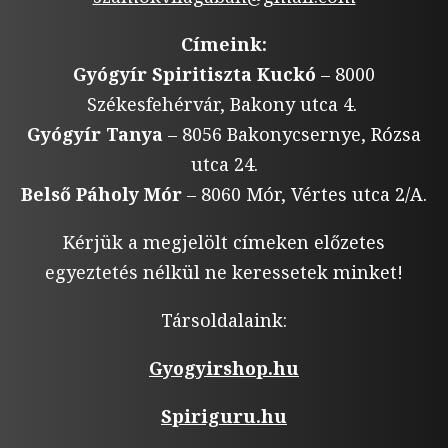
Címeink:
Gyógyír Spiritiszta Kuckó
– 8000
Székesfehérvár, Bakony utca 4.
Gyógyír Tanya
– 8056 Bakonycsernye, Rózsa
utca 24.
Belső Páholy Mór
– 8060 Mór, Vértes utca 2/A.
Kérjük a megjelölt címeken előzetes
egyeztetés nélkül ne keressetek minket!
Társoldalaink:
Gyogyirshop.hu
Spiriguru.hu