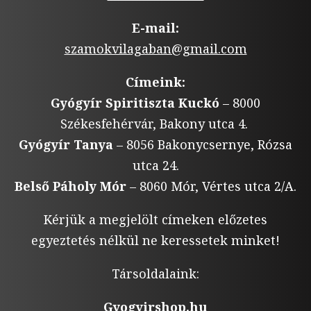
E-mail:
szamokvilagaban@gmail.com
Címeink:
Gyógyír Spiritiszta Kuckó
– 8000
Székesfehérvár, Bakony utca 4.
Gyógyír Tanya
– 8056 Bakonycsernye, Rózsa
utca 24.
Belső Páholy Mór
– 8060 Mór, Vértes utca 2/A.
Kérjük a megjelölt címeken előzetes
egyeztetés nélkül ne keressetek minket!
Társoldalaink:
Gyogyirshop.hu