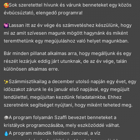
Sok szeretettel hívunk és várunk benneteket egy közös
évbúcsúztató, elengedő programra!
Lassan itt az év vége és számvetéshez készülünk, hogy
mi az amit szívesen magunk mögött hagynánk és miként
teremthetünk egy megújuláshoz való helyet magunkban.
Bár minden pillanat alkalmas arra, hogy megálljunk és egy
részét lezárjuk eddig járt utunknak, de az év vége, talán
különösen alkalmas erre.
Számmisztikailag a december utolsó napján egy évet, egy
időszakot zárunk le és január első napjával, egy megújult
lendülettel, megújultan kezdünk feladatainkba. Ehhez
szeretnénk segítséget nyújtani, hogy miként teheted meg.
A program folyamán Szaffi bevezet benneteket a
kristályok programozásába, mely eszközöddé válhat.
A program második felében Janoval, a víz