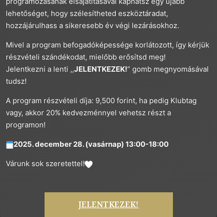
programozásának elsajátításával kaphatsz egy újabb
lehetőséget, hogy szélesítheted eszköztáradat,
hozzájárulhass a sikeresebb év végi lezárásokhoz.
Mivel a program befogadóképessége korlátozott, így kérjük
részvételi szándékodat, mielőbb erősítsd meg!
Jelentkezni a lenti ,,
JELENTKEZEK!
” gomb megnyomásával
tudsz!
A program részvételi díja: 9,500 forint, ha pedig Klubtag
vagy, akkor 20% kedvezménnyel vehetsz részt a
programon!
2025. december 28. (vasárnap) 13:00-18:00
Várunk sok szeretettel!
JELENTKEZEK!