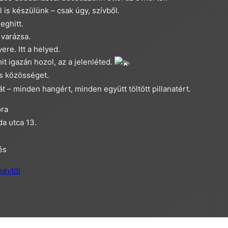
is készülünk – csak úgy, szívből.
eghitt.
 varázsa.
re. Itt a helyed.
it igazán hozol, az a jelenléted.
s közösséget.
t – minden hangért, minden együtt töltött pillanatért.
óra
a utca 13.
és
zévtől