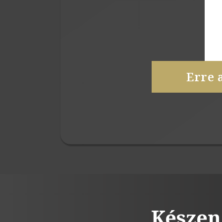
Erre 
Készen