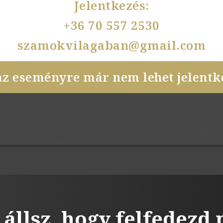
Jelentkezés:
+36 70 557 2530
szamokvilagaban@gmail.com
az eseményre már nem lehet jelentke
 állsz, hogy felfedezd