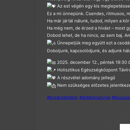
Az est végén egy kis meglepetéssel 
Ez a mi ünnepünk. Csendes, ritmusos, m
Ha már jártál nálunk, tudod, milyen a kör
Ha még nem, de érzed a hívást – most gye
Dobod lehet, de ha nincs, az sem baj. Am
Ünnepeljük meg együtt ezt a csodá
Doboljunk, kapcsolódjunk, és adjunk hálá
2025. december 12., péntek 19:30 
Holisztikus Egészségközpont Távírd
A részvétel adomány jellegű
Nem szükséges előzetes jelentkez
#évzáródobkör
#dobkörszívvel
#búcsúa