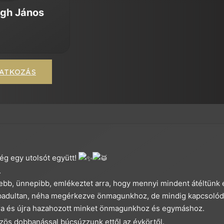
gh János
ATKOZÁS
g egy utolsót együtt!
.
ebb, ünnepibb, emlékeztet arra, hogy mennyi mindent átéltünk 
zabadultan, néha megérkezve önmagunkhoz, de mindig kapcsolód
újra és újra hazahozott minket önmagunkhoz és egymáshoz.
közös dobbanással búcsúzzunk ettől az évkörtől.