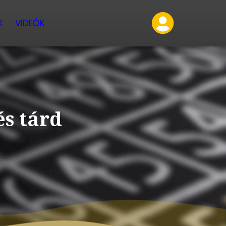
K
VIDEÓK
és tárd