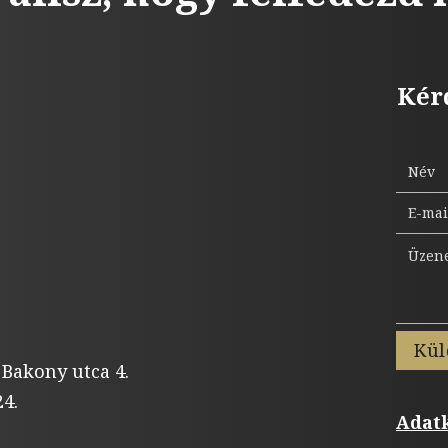
Kér
Kül
 Bakony utca 4.
4.
Adatk