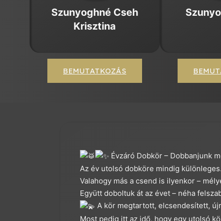
Szunyoghné Cseh
Szunyo
Krisztina
BEMUTATKOZÁS
BEMUT
Évzáró Dobkör – Dobbanjunk mé
Az év utolsó dobköre mindig különleges
Valahogy más a csend is ilyenkor – mély
Együtt doboltuk át az évet – néha fels
A kör megtartott, elcsendesített, 
Most pedig itt az idő, hogy egy utolsó 