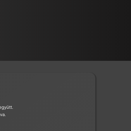
együtt.
va.