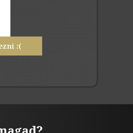
zni :(
 magad?