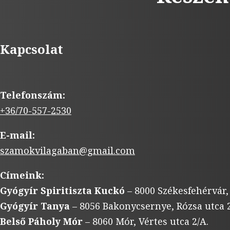
Kapcsolat
Telefonszám:
+36/70-557-2530
E-mail:
szamokvilagaban@gmail.com
Címeink:
Gyógyír Spiritiszta Kuckó
– 8000 Székesfehérvár,
Gyógyír Tanya
– 8056 Bakonycsernye, Rózsa utca 2
Belső Páholy Mór
– 8060 Mór, Vértes utca 2/A.