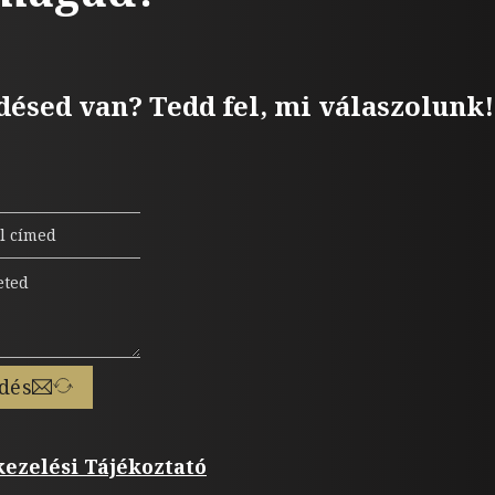
désed van? Tedd fel, mi válaszolunk!
dés
ezelési Tájékoztató