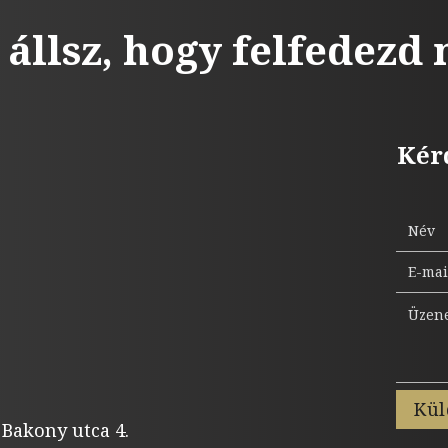
 állsz, hogy felfedezd
Kér
Kül
 Bakony utca 4.