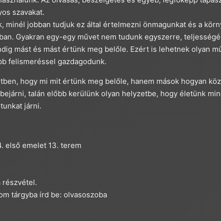
os szavakat.
 minél jobban tudjuk ez által értelmezni önmagunkat és a körn
kban. Gyakran egy-egy művet nem tudunk egyszerre, teljességé
dig mást és mást értünk meg belőle. Ezért is lehetnek olyan m
bb felismeréssel gazdagodunk.
tben, hogy mi mit értünk meg belőle, hanem mások hogyan köze
bejárni, talán előbb kerülünk olyan helyzetbe, hogy életünk m
unkat járni.
. első emelet 13. terem
 részvétel.
com
tárgyba írd be: olvasoszoba