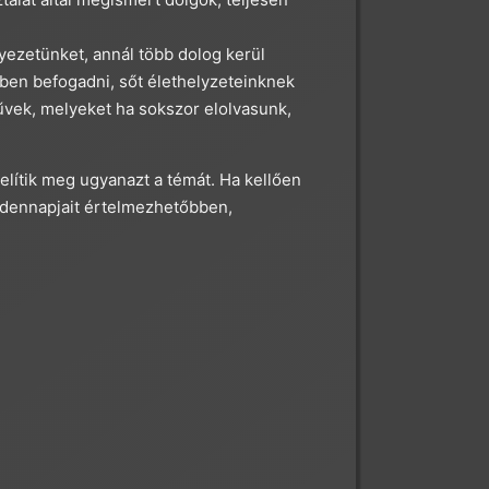
yezetünket, annál több dolog kerül
ben befogadni, sőt élethelyzeteinknek
űvek, melyeket ha sokszor elolvasunk,
lítik meg ugyanazt a témát. Ha kellően
indennapjait értelmezhetőbben,