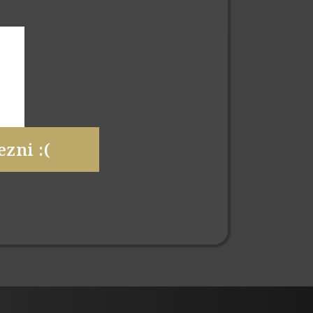
zni :(