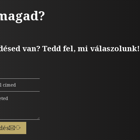
 magad?
désed van? Tedd fel, mi válaszolunk!
dés