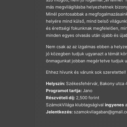
más megvilágításba helyezhetnek bizony
Minél pontosabbak a megfogalmazásaink,
helyére mind külső, mind belső világun
és érettségi fokunknak megfelelően, min
minden egyes olvasás után újabb és úja
Nem csak az az izgalmas ebben a helyze
jó közegben tudjuk ugyanazt a témát kör
önmagunkat jobban megértetve tudjuk ut
Ehhez hívunk és várunk sok szeretettel!
Helyszín:
Székesfehérvár, Bakony utca 4
Programot tartja:
Jano
Részvételi díj:
2,500 forint
SzámokVilága klubtagságival
ingyenes
a
Jelentkezés:
szamokvilagaban@gmail.