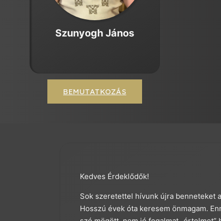
Szunyogh János
BEMUTATKOZÁS
Kedves Érdeklődők!
Sok szeretettel hívunk újra benneteket 
Hosszú évek óta keresem önmagam. Ennek
szó mögött, nem jó fogalmat „értelmet” 