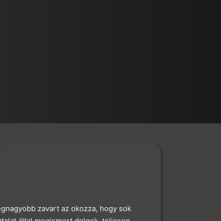
egnagyobb zavart az okozza, hogy sok
alat által megismert dolgok, teljesen