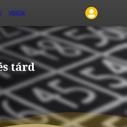
K
VIDEÓK
és tárd