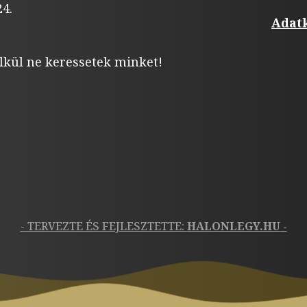
4.
Adatk
lkül ne keressetek minket!
- TERVEZTE ÉS FEJLESZTETTE:
HALONLEGY.HU
-