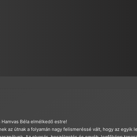
a Hamvas Béla elmélkedő estre!
 az útnak a folyamán nagy felismeréssé vált, hogy az egyik l
használunk. Az olvasás, beszélgetés és egyéb, legfőképp tapaszt