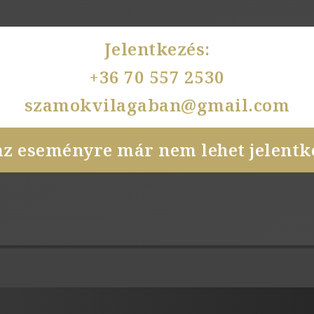
Jelentkezés:
+36 70 557 2530
szamokvilagaban@gmail.com
az eseményre már nem lehet jelentke