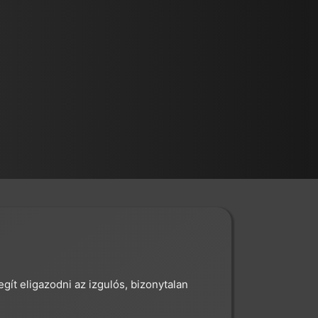
gít eligazodni az izgulós, bizonytalan