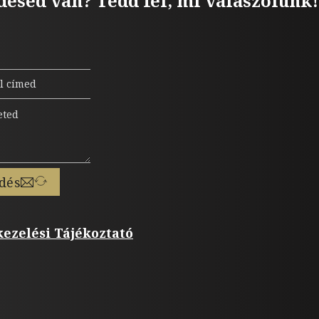
désed van? Tedd fel, mi válaszolunk!
dés
ezelési Tájékoztató