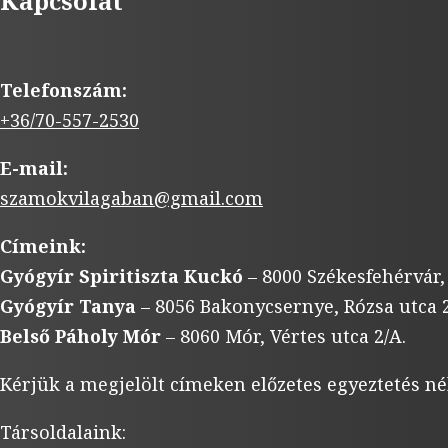
Kapcsolat
Telefonszám:
+36/70-557-2530
E-mail:
szamokvilagaban@gmail.com
Címeink:
Gyógyír Spiritiszta Kuckó
– 8000 Székesfehérvár,
Gyógyír Tanya
– 8056 Bakonycsernye, Rózsa utca 2
Belső Páholy Mór
– 8060 Mór, Vértes utca 2/A.
Kérjük a megjelölt címeken előzetes egyeztetés né
Társoldalaink: