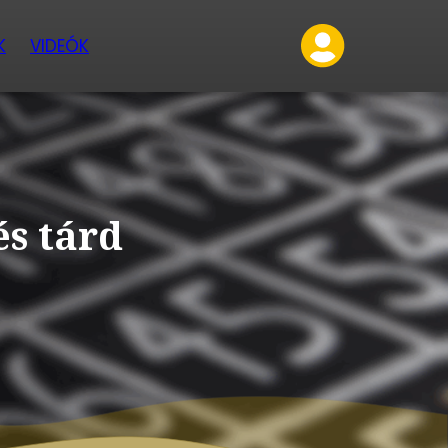
K
VIDEÓK
és tárd