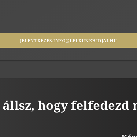
JELENTKEZÉS:
INFO@LELKUNKHIDJAI.HU
 állsz, hogy felfedezd