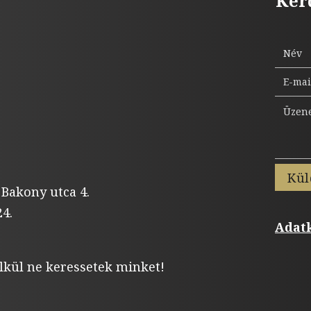
Kér
Kül
 Bakony utca 4.
4.
Adatk
lkül ne keressetek minket!