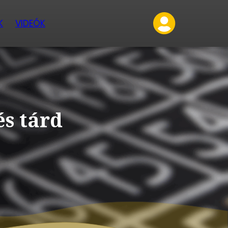
K
VIDEÓK
és tárd