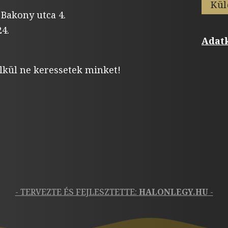
Kül
 Bakony utca 4.
4.
Adatk
lkül ne keressetek minket!
- TERVEZTE ÉS FEJLESZTETTE:
HALONLEGY.HU
-