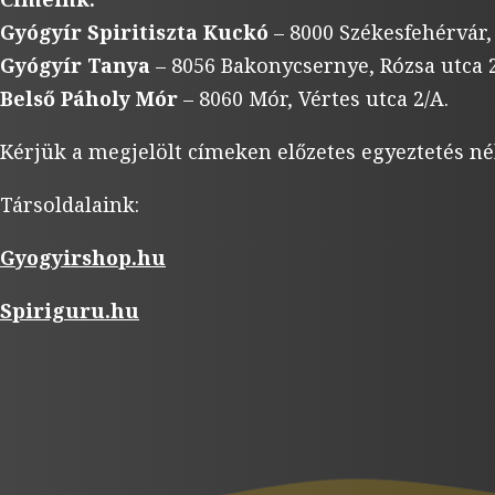
Gyógyír Spiritiszta Kuckó
– 8000 Székesfehérvár,
Gyógyír Tanya
– 8056 Bakonycsernye, Rózsa utca 2
Belső Páholy Mór
– 8060 Mór, Vértes utca 2/A.
Kérjük a megjelölt címeken előzetes egyeztetés né
Társoldalaink:
Gyogyirshop.hu
Spiriguru.hu