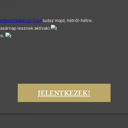
io/book/balansz-joga
tudsz majd, hétről-hétre.
vasárnap lesznek aktívak)
es.
JELENTKEZEK!