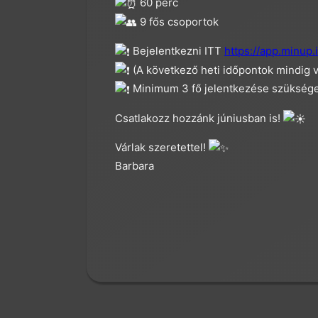
60 perc
9 fős csoportok
Bejelentkezni ITT
https://app.minup.
(A következő heti időpontok mindig 
Minimum 3 fő jelentkezése szükség
Csatlakozz hozzánk júniusban is!
Várlak szeretettel!
Barbara