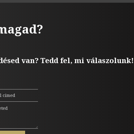
 magad?
désed van? Tedd fel, mi válaszolunk!