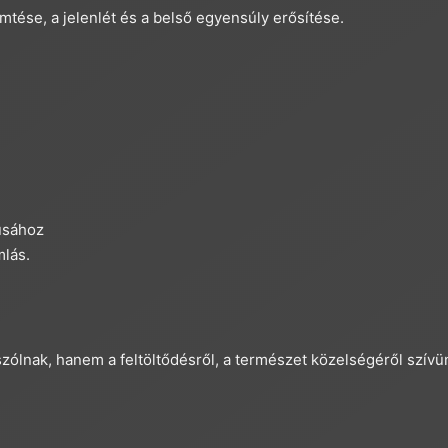
mtése, a jelenlét és a belső egyensúly erősítése.
usához
lás.
ólnak, hanem a feltöltődésről, a természet közelségéről szívün