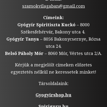
szamokvilagaban@gmail.com
Címeink:
Gyógyír Spiritiszta Kuckó
– 8000
Székesfehérvár, Bakony utca 4.
Gyógyír Tanya
– 8056 Bakonycsernye, Rózsa
utca 24.
Belső Páholy Mór
– 8060 Mór, Vértes utca 2/A.
Kérjük a megjelölt címeken előzetes
egyeztetés nélkül ne keressetek minket!
Társoldalaink:
Gyogyirshop.hu
Spiriguru.hu