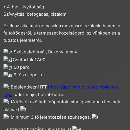
• 4. hét – Nyitottság
Szívnyitás, befogadás, bizalom.
Ezek az alkalmak nemcsak a mozgásról szólnak, hanem a
feltöltődésről, a természet közelségéről szívünkben és a
tudatos jelenlétről.
Székesfehérvár, Bakony utca 4.
Csütörtök 17:00
60 perc
9 fős csoportok
Bejelentkezni ITT
https://app.minup.io/book/balansz-
joga
tudsz majd, hétről-hétre.
(A következő heti időpontok mindig vasárnap lesznek
aktívak)
Minimum 3 fő jelentkezése szükséges.
Csatlakozz hozzánk júniusban is!