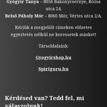
Gyógyír Tanya
– 8056 Bakonycsernye, Rózsa
utca 24.
Belső Páholy Mór
– 8060 Mór, Vértes utca 2/A.
Kérjük a megjelölt címeken előzetes
egyeztetés nélkül ne keressetek minket!
Társoldalaink:
Gyogyirshop.hu
Spiriguru.hu
Kérdésed van? Tedd fel, mi
válaszolunk!