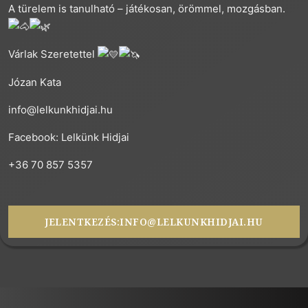
A türelem is tanulható – játékosan, örömmel, mozgásban.
Várlak Szeretettel
Józan Kata
info@lelkunkhidjai.hu
Facebook: Lelkünk Hidjai
+36 70 857 5357
JELENTKEZÉS:
INFO@LELKUNKHIDJAI.HU