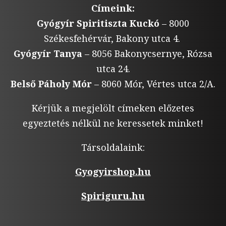
Címeink:
Gyógyír Spiritiszta Kuckó
– 8000
Székesfehérvár, Bakony utca 4.
Gyógyír Tanya
– 8056 Bakonycsernye, Rózsa
utca 24.
Belső Páholy Mór
– 8060 Mór, Vértes utca 2/A.
Kérjük a megjelölt címeken előzetes
egyeztetés nélkül ne keressetek minket!
Társoldalaink:
Gyogyirshop.hu
Spiriguru.hu