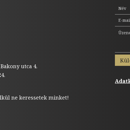
Kül
 Bakony utca 4.
4.
Adatk
lkül ne keressetek minket!