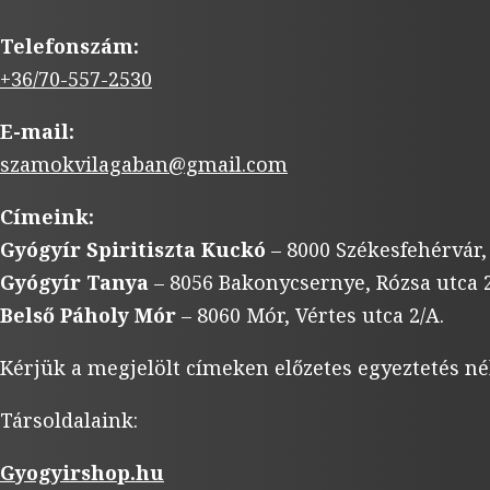
Telefonszám:
+36/70-557-2530
E-mail:
szamokvilagaban@gmail.com
Címeink:
Gyógyír Spiritiszta Kuckó
– 8000 Székesfehérvár,
Gyógyír Tanya
– 8056 Bakonycsernye, Rózsa utca 2
Belső Páholy Mór
– 8060 Mór, Vértes utca 2/A.
Kérjük a megjelölt címeken előzetes egyeztetés né
Társoldalaink:
Gyogyirshop.hu