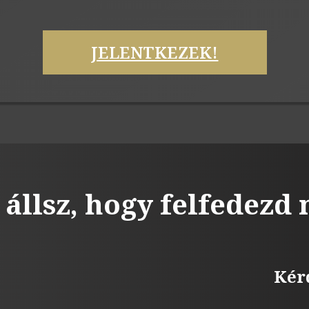
JELENTKEZEK!
 állsz, hogy felfedezd
Kér