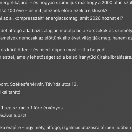
energetikájáról – és hogyan számoljuk máshogy a 2000 után szül
ső 100 éve – és mit jeleznek előre ezek a ciklusok?
mi az a „kompresszált” energiacsomag, amit 2026 hozhat el?
det átfogó adatbázis alapján mutatja be a korszakok és személ
amelyek nemcsak az előttünk álló évet világítják meg, hanem az
és körülötted – és miért éppen most – itt a helyed!
 esttel, amely lehetőséget ad a belső iránytűd újrakalibrálására
ont, Székesfehérvár, Távírda utca 13.
kai tanító
 1 regisztráció 1 főre érvényes.
sával tudsz!
ka estjére – egy mély, átfogó, izgalmas utazásra térben, időb