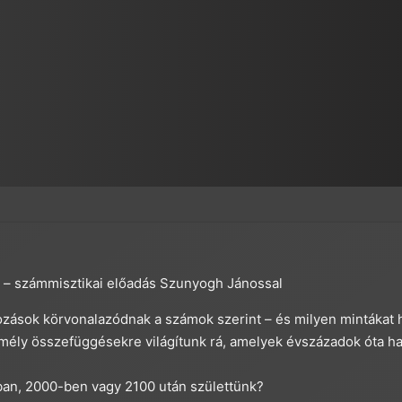
k – számmisztikai előadás Szunyogh Jánossal
tozások körvonalazódnak a számok szerint – és milyen mintákat 
 mély összefüggésekre világítunk rá, amelyek évszázadok óta ha
ban, 2000-ben vagy 2100 után születtünk?