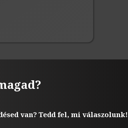
 magad?
désed van? Tedd fel, mi válaszolunk!