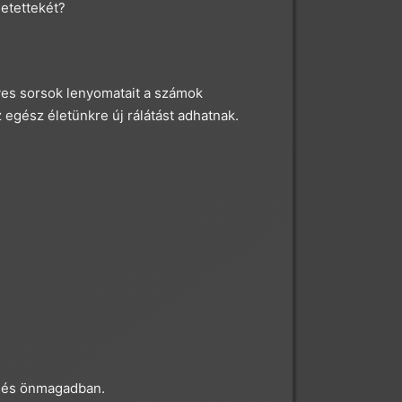
etettekét?
yes sorsok lenyomatait a számok
 egész életünkre új rálátást adhatnak.
.
en és önmagadban.