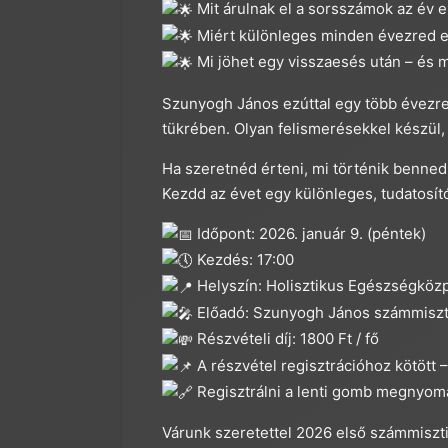
Mit árulnak el a sorsszámok az év 
Miért különleges minden évezred el
Mi jöhet egy visszaesés után – és 
Szunyogh János ezúttal egy több évezre
tükrében. Olyan felismerésekkel készül, 
Ha szeretnéd érteni, mi történik benned 
Kezdd az évet egy különleges, tudatosító
Időpont: 2026. január 9. (péntek)
Kezdés: 17:00
Helyszín: Holisztikus Egészségközp
Előadó: Szunyogh János számmiszti
Részvételi díj: 1800 Ft / fő
A részvétel regisztrációhoz kötött –
Regisztrálni a lenti gomb megnyomá
Várunk szeretettel 2026 első számmiszti