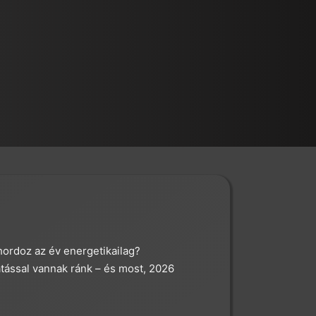
hordoz az év energetikailag?
tással vannak ránk – és most, 2026