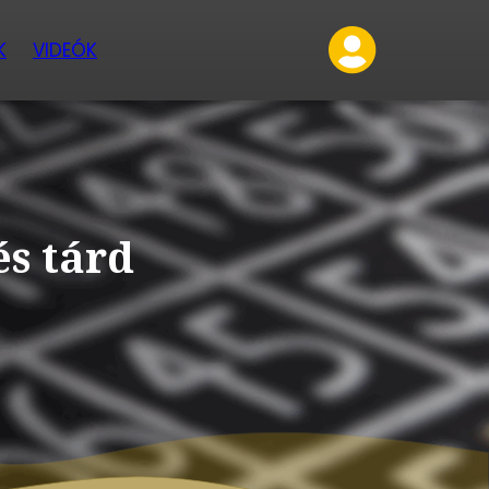
K
VIDEÓK
és tárd