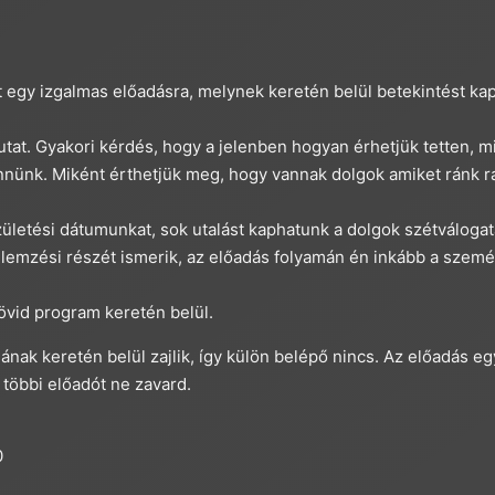
 egy izgalmas előadásra, melynek keretén belül betekintést kap
tat. Gyakori kérdés, hogy a jelenben hogyan érhetjük tetten, mi
tennünk. Miként érthetjük meg, hogy vannak dolgok amiket ránk
ületési dátumunkat, sok utalást kaphatunk a dolgok szétváloga
lemzési részét ismerik, az előadás folyamán én inkább a szem
övid program keretén belül.
jának keretén belül zajlik, így külön belépő nincs. Az előadás 
 többi előadót ne zavard.
0