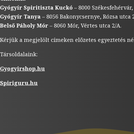
Gyógyír Spiritiszta Kuckó
– 8000 Székesfehérvár,
Gyógyír Tanya
– 8056 Bakonycsernye, Rózsa utca 2
Belső Páholy Mór
– 8060 Mór, Vértes utca 2/A.
Kérjük a megjelölt címeken előzetes egyeztetés né
Társoldalaink:
Gyogyirshop.hu
Spiriguru.hu