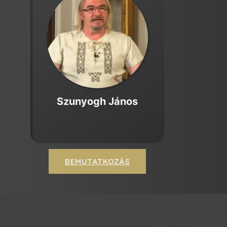
Szunyogh János
BEMUTATKOZÁS