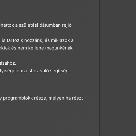
hattok a születési dátumban rejlő
 is tartozik hozzánk, és mik azok a
 raktak és nem kellene magunkénak
tásához.
élyiségelemzéshez való segítség
egy programblokk része, melyen ha részt