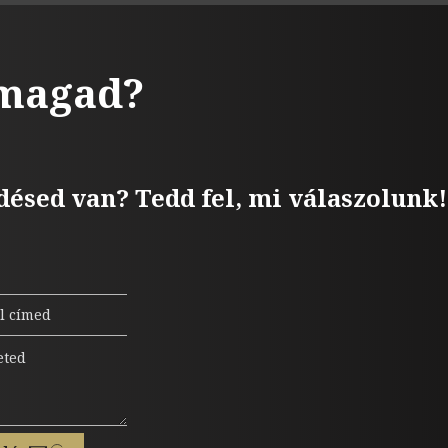
 magad?
désed van? Tedd fel, mi válaszolunk!