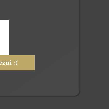
zni :(