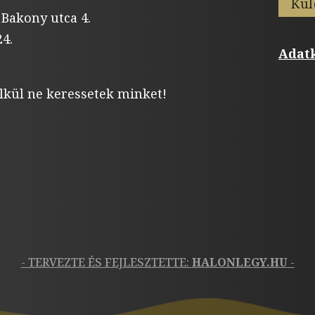
Kül
 Bakony utca 4.
4.
Adatk
lkül ne keressetek minket!
- TERVEZTE ÉS FEJLESZTETTE:
HALONLEGY.HU
-