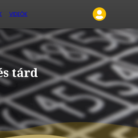
K
VIDEÓK
és tárd