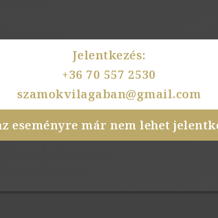
Jelentkezés:
+36 70 557 2530
szamokvilagaban@gmail.com
az eseményre már nem lehet jelentke