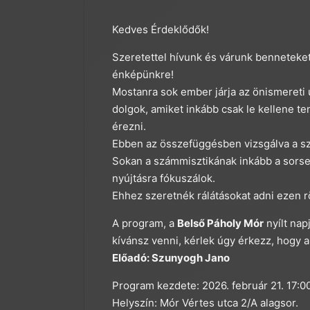
Kedves Érdeklődők!
Szeretettel hívunk és várunk benneteket
énképünkre!
Mostanra sok ember járja az önismereti u
dolgok, amiket inkább csak le kellene 
érezni.
Ebben az összefüggésben vizsgálva a sz
Sokan a számmisztikának inkább a sorse
nyújtásra fókuszálok.
Ehhez szeretnék rálátásokat adni ezen r
A program, a
Belső Páholy Mór
nyílt nap
kívánsz venni, kérlek úgy érkezz, hogy a
Előadó: Szunyogh Jano
Program kezdete: 2026. február 21. 17:0
Helyszín: Mór Vértes utca 2/A alagsor.