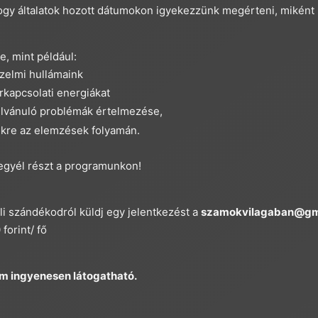
ogy általatok hozott dátumokon igyekezzünk megérteni, miként 
, mint például:
rzelmi hullámaink
rkapcsolati energiákat
lvánuló problémák értelmezése,
ékre az elemzések folyamán.
vegyél részt a programunkon!
i szándékodról küldj egy jelentkezést a
szamokvilagaban@gm
 forint/ fő
m ingyenesen látogatható.