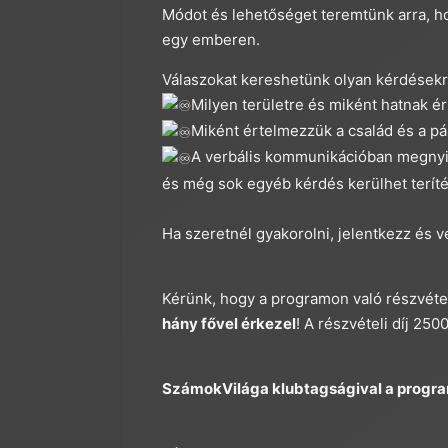
Módot és lehetőséget teremtünk arra, h
egy emberen.
Válaszokat kereshetünk olyan kérdésekre
Milyen területre és miként hatnak é
Miként értelmezzük a család és a pá
A verbális kommunikációban megnyi
és még sok egyéb kérdés kerülhet terít
Ha szeretnél gyakorolni, jelentkezz és 
Kérünk, hogy a programon való részvétel
hány fővel érkezel
! A részvételi díj 2500
SzámokVilága klubtagságival a progra