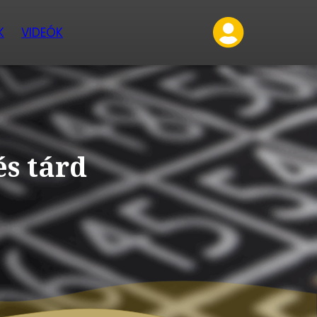
K
VIDEÓK
és tárd