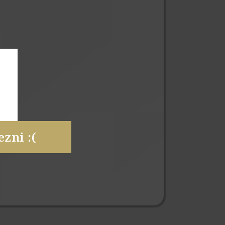
zni :(