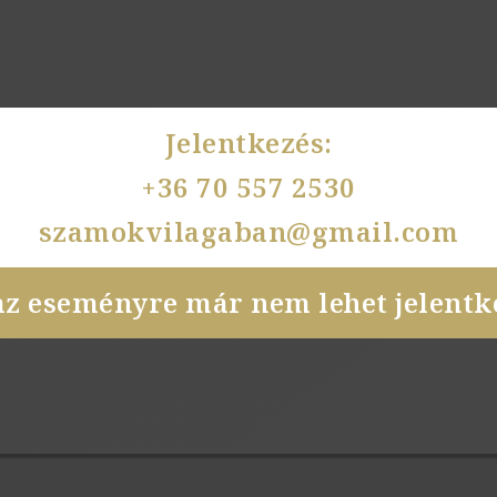
Jelentkezés:
+36 70 557 2530
szamokvilagaban@gmail.com
az eseményre már nem lehet jelentke