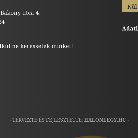
Kül
 Bakony utca 4.
4.
Adatk
lkül ne keressetek minket!
- TERVEZTE ÉS FEJLESZTETTE:
HALONLEGY.HU
-