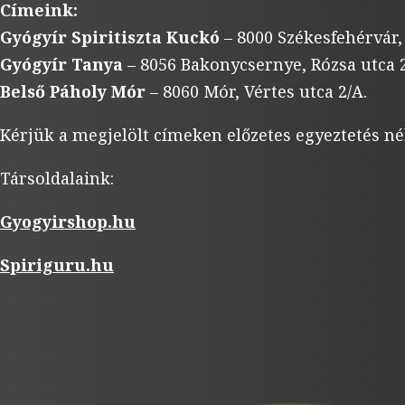
Címeink:
Gyógyír Spiritiszta Kuckó
– 8000 Székesfehérvár,
Gyógyír Tanya
– 8056 Bakonycsernye, Rózsa utca 2
Belső Páholy Mór
– 8060 Mór, Vértes utca 2/A.
Kérjük a megjelölt címeken előzetes egyeztetés né
Társoldalaink:
Gyogyirshop.hu
Spiriguru.hu