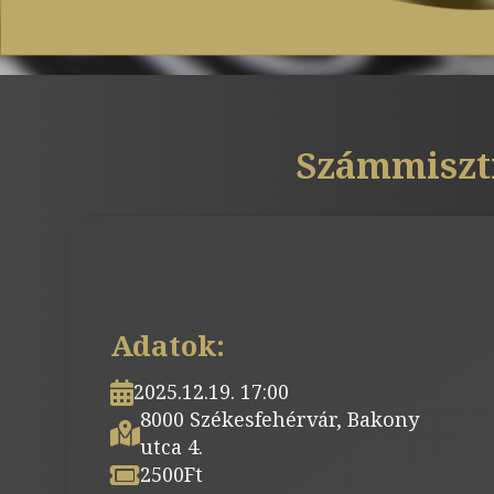
Számmiszti
Adatok:
2025.12.19. 17:00
8000 Székesfehérvár, Bakony
utca 4.
2500
Ft