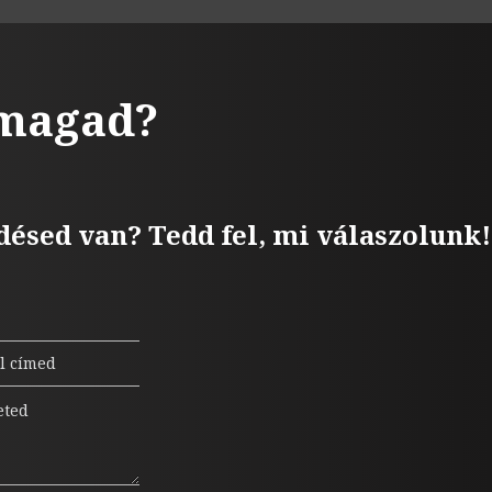
 magad?
désed van? Tedd fel, mi válaszolunk!