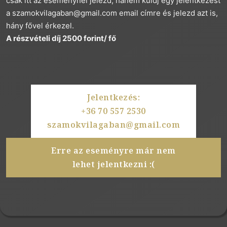
csak itt az eseménynél jelezd, hanem küldj egy jelentkezést
a
szamokvilagaban@gmail.com
email címre és jelezd azt is,
hány fővel érkezel.
A részvételi díj 2500 forint/ fő
Jelentkezés:
+36 70 557 2530
szamokvilagaban@gmail.com
Erre az eseményre már nem
lehet jelentkezni :(