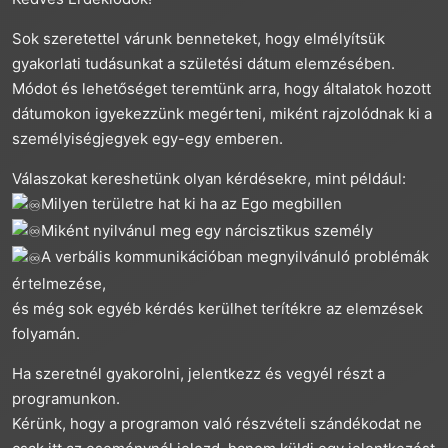
Sok szeretettel várunk benneteket, hogy elmélyítsük
gyakorlati tudásunkat a születési dátum elemzésében.
Módot és lehetőséget teremtünk arra, hogy általatok hozott
dátumokon igyekezzünk megérteni, miként rajzolódnak ki a
személyiségjegyek egy-egy emberen.
Válaszokat kereshetünk olyan kérdésekre, mint például:
Milyen területre hat ki ha az Ego megbillen
Miként nyilvánul meg egy nárcisztikus személy
A verbális kommunikációban megnyilvánuló problémák
értelmezése,
és még sok egyéb kérdés kerülhet terítékre az elemzések
folyamán.
Ha szeretnél gyakorolni, jelentkezz és vegyél részt a
programunkon.
Kérünk, hogy a programon való részvételi szándékodat ne