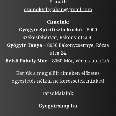
E-mail:
szamokvilagaban@gmail.com
Címeink:
Gyógyír Spiritiszta Kuckó
– 8000
Székesfehérvár, Bakony utca 4.
Gyógyír Tanya
– 8056 Bakonycsernye, Rózsa
utca 24.
Belső Páholy Mór
– 8060 Mór, Vértes utca 2/A.
Kérjük a megjelölt címeken előzetes
egyeztetés nélkül ne keressetek minket!
Társoldalaink:
Gyogyirshop.hu