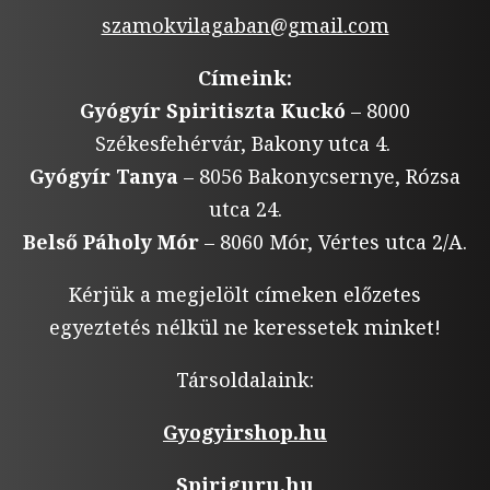
szamokvilagaban@gmail.com
Címeink:
Gyógyír Spiritiszta Kuckó
– 8000
Székesfehérvár, Bakony utca 4.
Gyógyír Tanya
– 8056 Bakonycsernye, Rózsa
utca 24.
Belső Páholy Mór
– 8060 Mór, Vértes utca 2/A.
Kérjük a megjelölt címeken előzetes
egyeztetés nélkül ne keressetek minket!
Társoldalaink:
Gyogyirshop.hu
Spiriguru.hu