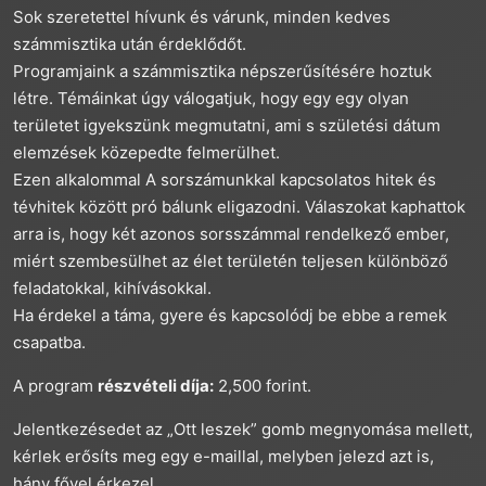
Sok szeretettel hívunk és várunk, minden kedves
számmisztika után érdeklődőt.
Programjaink a számmisztika népszerűsítésére hoztuk
létre. Témáinkat úgy válogatjuk, hogy egy egy olyan
területet igyekszünk megmutatni, ami s születési dátum
elemzések közepedte felmerülhet.
Ezen alkalommal A sorszámunkkal kapcsolatos hitek és
tévhitek között pró bálunk eligazodni. Válaszokat kaphattok
arra is, hogy két azonos sorsszámmal rendelkező ember,
miért szembesülhet az élet területén teljesen különböző
feladatokkal, kihívásokkal.
Ha érdekel a táma, gyere és kapcsolódj be ebbe a remek
csapatba.
A program
részvételi díja:
2,500 forint.
Jelentkezésedet az „Ott leszek” gomb megnyomása mellett,
kérlek erősíts meg egy e-maillal, melyben jelezd azt is,
hány fővel érkezel.