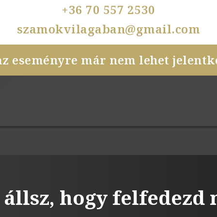
+36 70 557 2530
szamokvilagaban@gmail.com
az eseményre már nem lehet jelentke
 állsz, hogy felfedezd