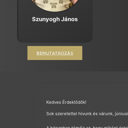
Szunyogh János
BEMUTATKOZÁS
Kedves Érdeklődők!
Sok szeretettel hívunk és várunk, június
A hónapban témája az, hogy miként értel