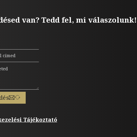
désed van? Tedd fel, mi válaszolunk!
dés
ezelési Tájékoztató