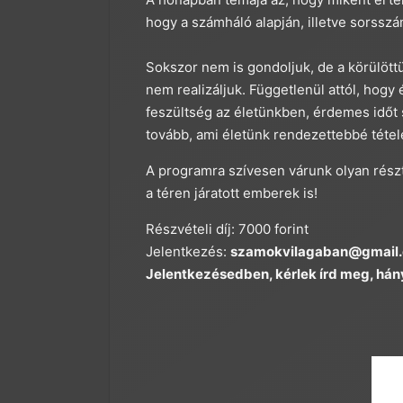
hogy a számháló alapján, illetve sorsszá
Sokszor nem is gondoljuk, de a körülöt
nem realizáljuk. Függetlenül attól, hog
feszültség az életünkben, érdemes időt 
tovább, ami életünk rendezettebbé tétele
A programra szívesen várunk olyan részt
a téren járatott emberek is!
Részvételi díj: 7000 forint
Jelentkezés:
szamokvilagaban@gmail
Jelentkezésedben, kérlek írd meg, hány