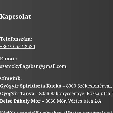
Kapcsolat
Telefonszám:
+36/70-557-2530
E-mail:
szamokvilagaban@gmail.com
Címeink:
Gyógyír Spiritiszta Kuckó
– 8000 Székesfehérvár,
Gyógyír Tanya
– 8056 Bakonycsernye, Rózsa utca 2
Belső Páholy Mór
– 8060 Mór, Vértes utca 2/A.
Kérjük a megjelölt címeken előzetes egyeztetés né