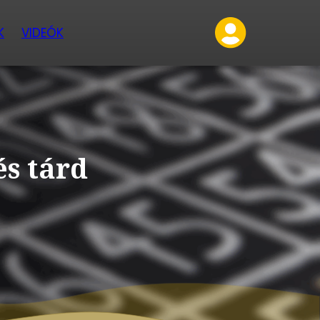
K
VIDEÓK
és tárd