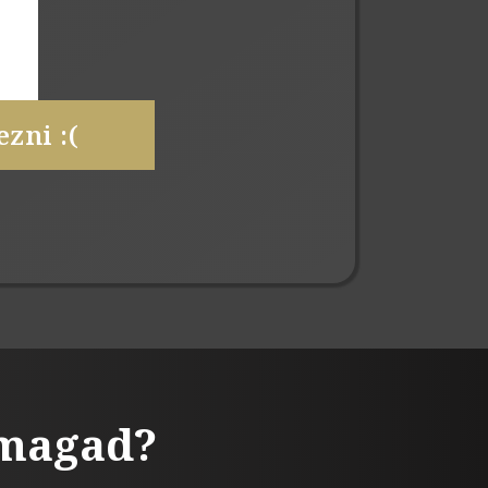
zni :(
 magad?