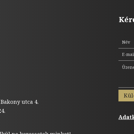
Kér
Kül
 Bakony utca 4.
4.
Adatk
lkül ne keressetek minket!