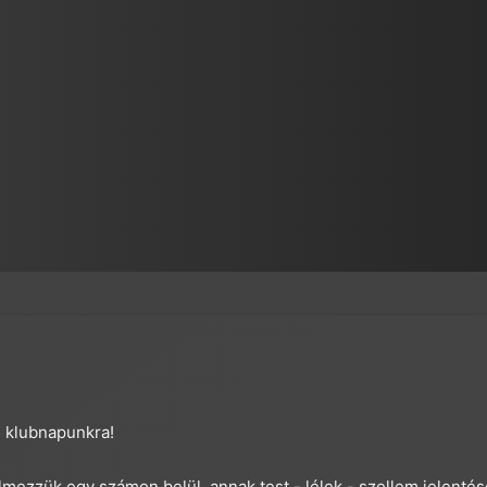
i klubnapunkra!
mezzük egy számon belül, annak test,- lélek,- szellem jelentése