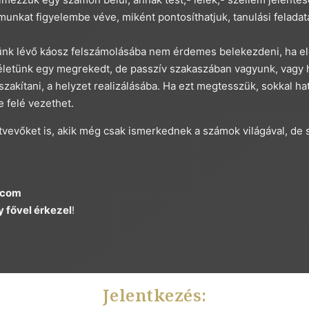
munkat figyelembe véve, miként pontosíthatjuk, tanulási felada
tünk lévő káosz felszámolásába nem érdemes belekezdeni, ha el
y életünk egy megrekedt, de passzív szakaszában vagyunk, vagy 
szakítani, a helyzet realizálásába. Ha ezt megtesszük, sokkal 
 felé vezethet.
vevőket is, akik még csak ismerkednek a számok világával, de 
.com
 fővel érkezel
!
Jelentkezés: