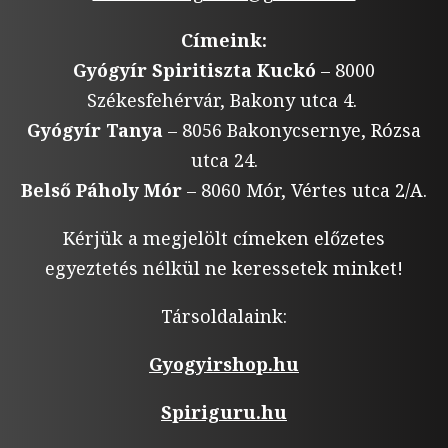
Címeink:
Gyógyír Spiritiszta Kuckó
– 8000
Székesfehérvár, Bakony utca 4.
Gyógyír Tanya
– 8056 Bakonycsernye, Rózsa
utca 24.
Belső Páholy Mór
– 8060 Mór, Vértes utca 2/A.
Kérjük a megjelölt címeken előzetes
egyeztetés nélkül ne keressetek minket!
Társoldalaink:
Gyogyirshop.hu
Spiriguru.hu