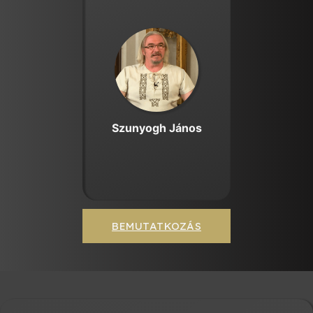
Szunyogh János
BEMUTATKOZÁS