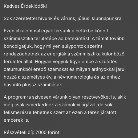
Kedves Érdeklődők!
Sok szeretettel hívunk és várunk, júliusi klubnapunkra!
Ezen alkalommal egyik társunk a betükbe kódólt
számmisztika területébe ad betekintést. A témát tovább
boncolgatjuk, hogy milyen súlypontok szerint
rendeződhetnek az energiák a számmisztika különböző
területei által. Hogyan vegyük figyelembe a születési
dátumunkból eredő számokat és milyen arányokkal járul
hozzá a személyes év, a névnumerológia és az ehhez
hasonló plussz számítások.
A programra szívesen várunk olyan résztvevőket is, akik
még csak ismerkednek a számok világával, de sok
felismerésre tehetnek szert az ezen a téren járatott
emberek is.
Részvételi díj: 7000 forint