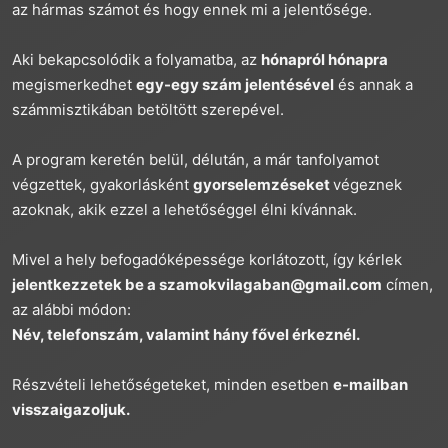
az hármas számot és hogy ennek mi a jelentősége.
Aki bekapcsolódik a folyamatba, az
hónapról hónapra
megismerkedhet
egy-egy szám jelentésével
és annak a
számmisztikában betöltött szerepével.
A program keretén belül, délután, a már tanfolyamot
végzettek, gyakorlásként
gyorselemzéseket
végeznek
azoknak, akik ezzel a lehetőséggel élni kívánnak.
Mivel a hely befogadóképessége korlátozott, így kérlek
jelentkezzetek be a
szamokvilagaban@gmail.com
címen,
az alábbi módon:
Név, telefonszám, valamint hány fővel érkeznél.
Részvételi lehetőségeteket, minden esetben
e-mailban
visszaigazoljuk.