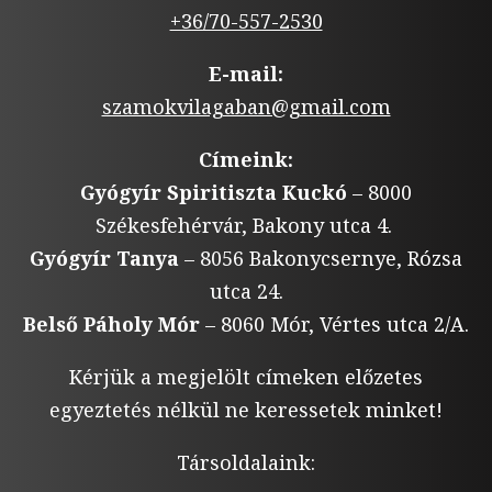
+36/70-557-2530
E-mail:
szamokvilagaban@gmail.com
Címeink:
Gyógyír Spiritiszta Kuckó
– 8000
Székesfehérvár, Bakony utca 4.
Gyógyír Tanya
– 8056 Bakonycsernye, Rózsa
utca 24.
Belső Páholy Mór
– 8060 Mór, Vértes utca 2/A.
Kérjük a megjelölt címeken előzetes
egyeztetés nélkül ne keressetek minket!
Társoldalaink: