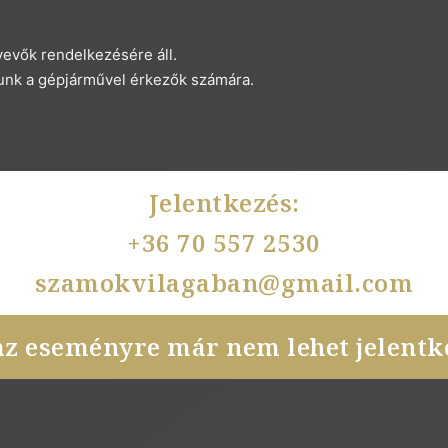
vevők rendelkezésére áll.
tunk a gépjárművel érkezők számára.
Jelentkezés:
+36 70 557 2530
szamokvilagaban@gmail.com
az eseményre már nem lehet jelentke