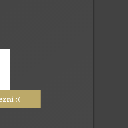
zni :(