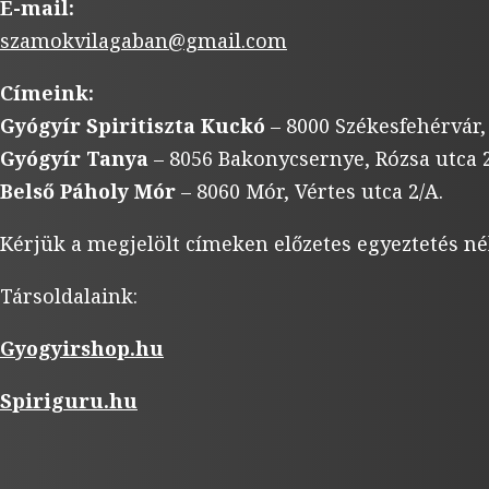
E-mail:
szamokvilagaban@gmail.com
Címeink:
Gyógyír Spiritiszta Kuckó
– 8000 Székesfehérvár,
Gyógyír Tanya
– 8056 Bakonycsernye, Rózsa utca 2
Belső Páholy Mór
– 8060 Mór, Vértes utca 2/A.
Kérjük a megjelölt címeken előzetes egyeztetés né
Társoldalaink:
Gyogyirshop.hu
Spiriguru.hu