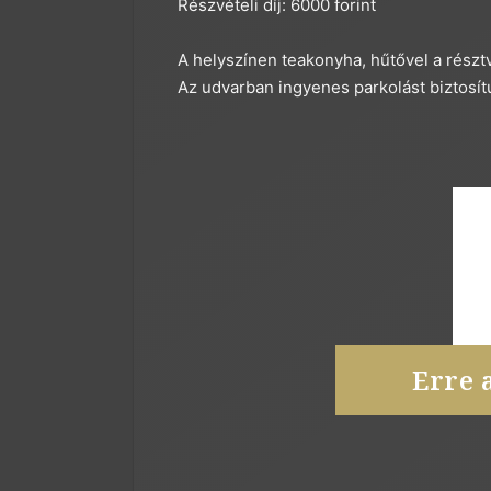
Részvételi díj: 6000 forint
A helyszínen teakonyha, hűtővel a részt
Az udvarban ingyenes parkolást biztosí
Erre 