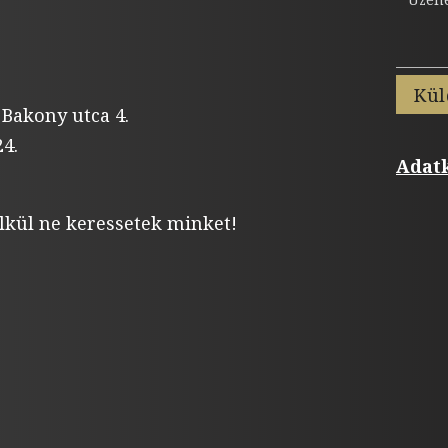
Kül
 Bakony utca 4.
4.
Adatk
lkül ne keressetek minket!