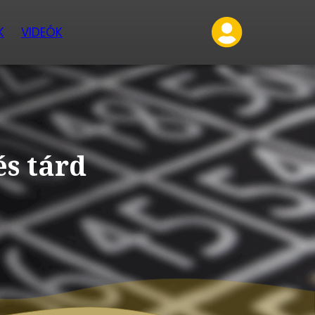
K
VIDEÓK
és tárd