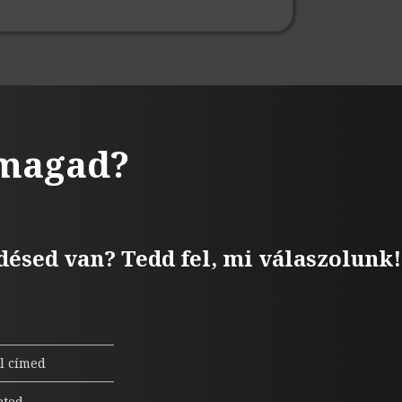
 magad?
désed van? Tedd fel, mi válaszolunk!