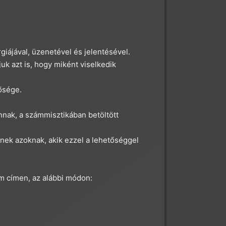
iájával, üzenetével és jelentésével.
ljuk azt is, hogy miként viselkedik
ősége.
nak, a számmisztikában betöltött
nek azoknak, akik ezzel a lehetőséggel
om
címen, az alábbi módon: