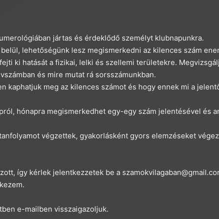
umerológiában jártas és érdeklődő személyt klubnapunkra.
 belül, lehetőségünk lesz megismerkedni az kilences szám energ
jti ki hatását a fizikai, lelki és szellemi területekre. Megvizsgá
évszámban és mire mutat rá sorsszámunkban.
n kaphatjuk meg az kilences számot és hogy ennek mi a jelent
apról, hónapra megismerkedhet egy-egy szám jelentésével és an
 tanfolyamot végzettek, gyakorlásként gyors elemzéseket végez
ott, így kérlek jelentkezzetek be a
szamokvilagaban@gmail.c
rkezem.
tben e-mailben visszaigazoljuk.