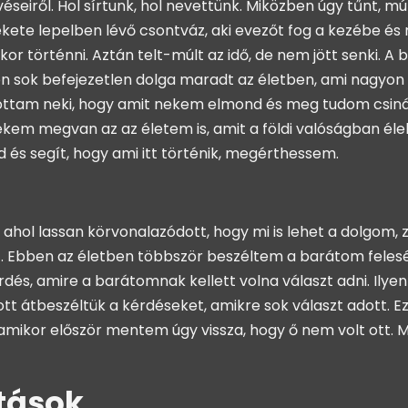
éseiről. Hol sírtunk, hol nevettünk. Miközben úgy tűnt, mú
kete lepelben lévő csontváz, aki evezőt fog a kezébe és ma
akkor történni. Aztán telt-múlt az idő, de nem jött senki. 
on sok befejezetlen dolga maradt az életben, ami nagyon
nlottam neki, hogy amit nekem elmond és meg tudom csin
ekem megvan az az életem is, amit a földi valóságban éle
 és segít, hogy ami itt történik, megérthessem.
 ahol lassan körvonalazódott, hogy mi is lehet a dolgom, 
. Ebben az életben többször beszéltem a barátom felesé
érdés, amire a barátomnak kellett volna választ adni. I
tt átbeszéltük a kérdéseket, amikre sok választ adott. E
 amikor először mentem úgy vissza, hogy ő nem volt ott. Me
ítások