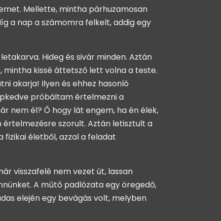
temet. Mellette, mintha párhuzamosan
g a nap a számomra felkelt, addig egy
letakarva. Hideg és sivár minden. Aztán
 mintha kissé áttetsző lett volna a teste.
tni akarja! Ilyen és ehhez hasonló
 képkedve próbáltam értelmezni a
már nem él? Ő hogy lát engem, ha én élek,
rtelmezésre szorult. Aztán letisztult a
zikai életből, azzal a feladat
 visszafelé nem vezet út, lassan
bennünket. A műtő padlózata egy öregedő,
ádas elején egy bevágás volt, melyben