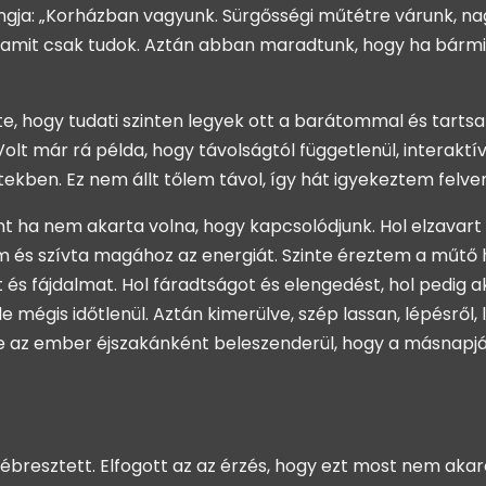
ja: „Korházban vagyunk. Sürgősségi műtétre várunk, nagy
mit csak tudok. Aztán abban maradtunk, hogy ha bármi vá
te, hogy tudati szinten legyek ott a barátommal és tartsa
lt már rá példa, hogy távolságtól függetlenül, interaktív
kben. Ez nem állt tőlem távol, így hát igyekeztem felven
t ha nem akarta volna, hogy kapcsolódjunk. Hol elzavart a
és szívta magához az energiát. Szinte éreztem a műtő hi
és fájdalmat. Hol fáradtságot és elengedést, hol pedig a
de mégis időtlenül. Aztán kimerülve, szép lassan, lépésrő
e az ember éjszakánként beleszenderül, hogy a másnapját
 ébresztett. Elfogott az az érzés, hogy ezt most nem aka