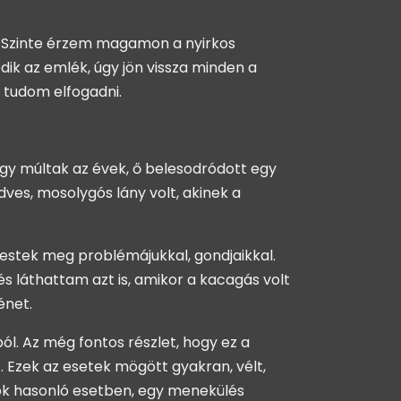
a. Szinte érzem magamon a nyirkos
k az emlék, úgy jön vissza minden a
 tudom elfogadni.
gy múltak az évek, ő belesodródott egy
ves, mosolygós lány volt, akinek a
estek meg problémájukkal, gondjaikkal.
és láthattam azt is, amikor a kacagás volt
énet.
l. Az még fontos részlet, hogy ez a
. Ezek az esetek mögött gyakran, vélt,
sok hasonló esetben, egy menekülés