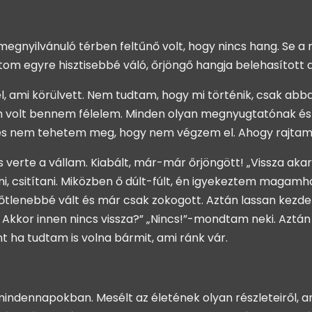
 megnyilvánuló térben feltűnő volt, hogy nincs hang. Se 
átom egyre hisztisebbé váló, őrjöngő hangja belehasított 
ami körülvett. Nem tudtam, hogy mi történik, csak abban
nem volt bennem félelem. Minden olyan megnyugtatónak és
 nem tehetem meg, hogy nem végzem el. Ahogy rajtam a 
és verte a vállam. Kiabált, már-már őrjöngött! „Vissza
, csitítani. Miközben ő dúlt-fúlt, én igyekeztem magamhoz
erőtlenebbé vált és már csak zokogott. Aztán lassan kez
 Akkor innen nincs vissza?” „Nincs!”-mondtam neki. Azt
ha tudtam is volna bármit, ami ránk vár.
mindennapokban. Mesélt az életének olyan részleteiről, a