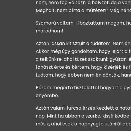
nem, nem fog változni a helyzet, de a vo
Meghalt, nem bírta a műtétet!” Még néh
Szomorú voltam. Hibáztattam magam, hog
maradnom!
Aztán lassan kitisztult a tudatom. Nem én
Akkor még úgy gondoltam, hogy lejárt 
a telkünkre, ahol tüzet szoktunk gyújta
fohászt érte és kértem, hogy kísérjék és
tudtam, hogy ebben nem én döntök, hane
Párom megértő tisztelettel hagyott a gyás
enyémbe.
Aztán valami furcsa érzés kezdett a hatal
nap. Mint ha abban a szürke, kissé ködbe
másik, ahol csak a napnyugta utáni állapo