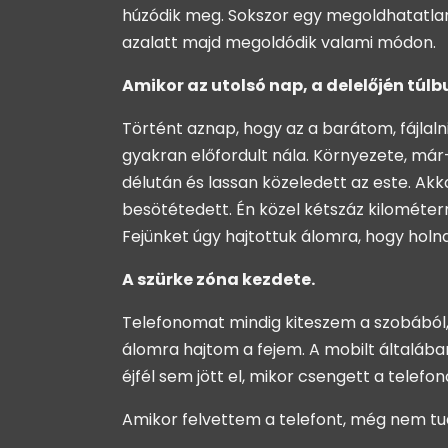
húzódik meg. Sokszor egy megoldhatatlann
azalatt majd megoldódik valami módon.
Amikor az utolsó nap, a delelőjén túlb
Történt aznap, hogy az a barátom, fájlaln
gyakran előfordult nála. Környezete, már-
délután és lassan közeledett az este. Akko
besötétedett. Én közel kétszáz kilométer
Fejünket úgy hajtottuk álomra, hogy holn
A szürke zóna kezdete.
Telefonomat mindig kiteszem a szobából,
álomra hajtom a fejem. A mobilt általában
éjfél sem jött el, mikor csengett a telef
Amikor felvettem a telefont, még nem tud