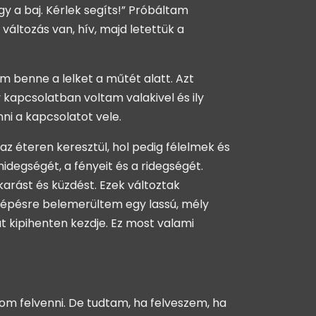
 a baj. Kérlek segíts!” Próbáltam
ltozás van, hív, majd letettük a
m benne a lelket a műtét alatt. Azt
 kapcsolatban voltam valakivel és ily
ni a kapcsolatot vele.
z éteren keresztül, hol pedig félelmek és
degségét, a fényeit és a ridegségét.
karást és küzdést. Ezek változtak
l, lépésre belemerültem egy lassú, mély
 kipihenten kezdje. Ez most valami
rom felvenni. De tudtam, ha felveszem, ha