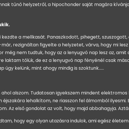
ak tűnő helyzetről, a hipochonder saját magára kívánja t
ukik.
i kezdte a mellkasát. Panaszkodott, pihegett, szuszogott
már, rezignáltan figyelte a helyzetet, várva, hogy mi les
r még nem tudtuk, hogy az a lenyugvó nap lesz az, amit a f
re laktam tőlük, de ez a lenyugvó nap fényénél csak más
ap úgy kelünk, mint ahogy mindig is szoktunk……
 ahol alszom. Tudatosan igyekszem mindent elektromos b
 éjszakára lehalkítom, ne riasszon fel álmomból ilyesmi.
onom. Az első gondolat az volt, hogy majd abbahagyja. Az
tam, hogy egy olyan utazásra indulok, ami egész életemr