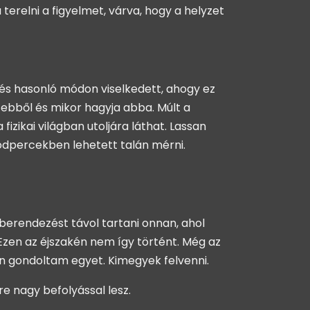
erelni a figyelmet, várva, hogy a helyzet
, és hasonló módon viselkedett, ahogy ez
z ebből és mikor hagyja abba. Múlt a
izikai világban utoljára láthat. Lassan
odpercekben lehetett talán mérni.
erendezést távol tartani onnan, ahol
 Ezen az éjszakén nem így történt. Még az
tán gondoltam egyet. Kimegyek felvenni.
e nagy befolyással lesz.