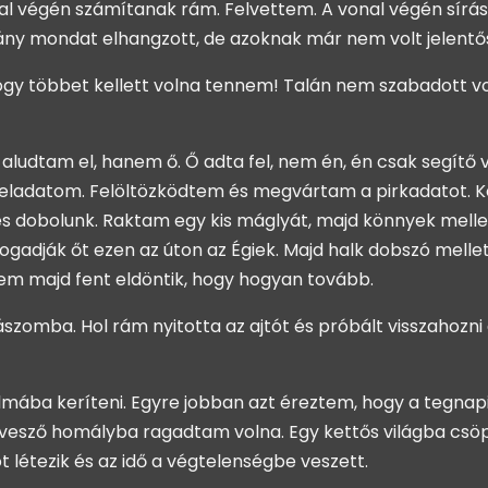
nal végén számítanak rám. Felvettem. A vonal végén sírás,
ány mondat elhangzott, de azoknak már nem volt jelentő
y többet kellett volna tennem! Talán nem szabadott vol
 aludtam el, hanem ő. Ő adta fel, nem én, én csak segítő 
a feladatom. Felöltözködtem és megvártam a pirkadatot
ni és dobolunk. Raktam egy kis máglyát, majd könnyek me
 fogadják őt ezen az úton az Égiek. Majd halk dobszó mell
m majd fent eldöntik, hogy hogyan tovább.
zomba. Hol rám nyitotta az ajtót és próbált visszahozni 
mába keríteni. Egyre jobban azt éreztem, hogy a tegnapi 
 vesző homályba ragadtam volna. Egy kettős világba csöpp
t létezik és az idő a végtelenségbe veszett.