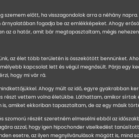
 meg szemem előtt, ha visszagondolok arra a néhány napr
 árnyalatában fogadja be az emlékképeket. Ahogy erősödi
an az a határ, amit bár megtapasztaltam, mégis nehezen
k, az élet több területén is összekötött bennünket. Aho
élyebb kapcsolat lett és végül megnősült. Párja egy ked
rzi, hogy mi vár rá.
indkettőjükkel. Ahogy múlt az idő, egyre gyakrabban ker
is részt vettem volna életükbe. Láthattam, amikor sírtak 
n is, amiket ekkoriban tapasztaltam, de az egy másik tört
és szomorú részét szeretném elmesélni ebből az időszakbó
gára azzal, hogy igen hipochonder viselkedést tanúsított
den esetre, az ilyen megnyilvánulások mögött is, mind 