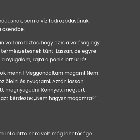
a nádasnak, sem a víz fodrozódásának.
a csendbe.
 voltam biztos, hogy ez is a valóság egy
 természetesnek tűnt. Lassan, de egyre
nyugalom, rajta a pánik lett úrrá!
 akarok menni! Meggondoltam magam! Nem
 ölelni és nyugtatni. Aztán lassan
dett megnyugodni. Könnyes, megtört
án azt kérdezte: „Nem hagysz magamra?”
miről előtte nem volt még lehetősége.