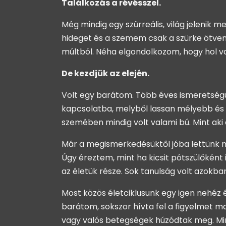
Találkozás a révésszel.
Még mindig egy szürreális, világ jelenik
hideget és a szemem csak a szürke ötven
múltból. Néha elgondolkozom, hogy hol v
De kezdjük az elején.
Volt egy barátom. Több éves ismeretségün
kapcsolatba, melyből lassan mélyebb és m
szemében mindig volt valami bú. Mint aki é
Már a megismerkedésüktől jóba lettünk m
Úgy éreztem, mint ha kicsit pótszülőként 
az életük része. Sok tanulság volt azokba
Most közös életciklusunk egy igen nehéz 
barátom, sokszor hívta fel a figyelmet ma
vagy valós betegségek húzódtak meg. Min