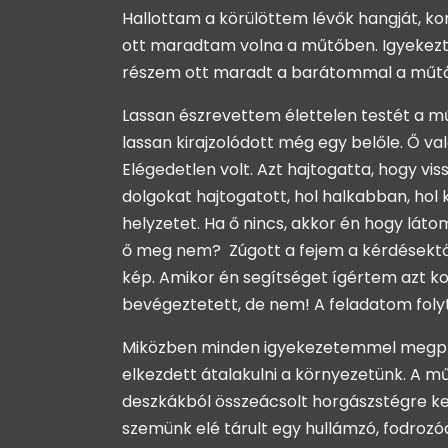
Hallottam a körülöttem lévők hangját, 
ott maradtam volna a műtőben. Igyekezte
részem ott maradt a barátommal a műt
Lassan észrevettem élettelen testét a mű
lassan kirajzolódott még egy belőle. Ő val
Elégedetlen volt. Azt hajtogatta, hogy vi
dolgokat hajtogatott, hol halkabban, hol
helyzetet. Ha ő nincs, akkor én hogy láto
ő meg nem? Zúgott a fejem a kérdésektől,
kép. Amikor én segítséget ígértem azt kom
bevégeztetett, de nem! A feladatom foly
Miközben minden igyekezetemmel megprób
elkezdett átalakulni a környezetünk. A m
deszkákból összeácsolt horgászstégre kez
szemünk elé tárult egy hullámzó, fodrozó