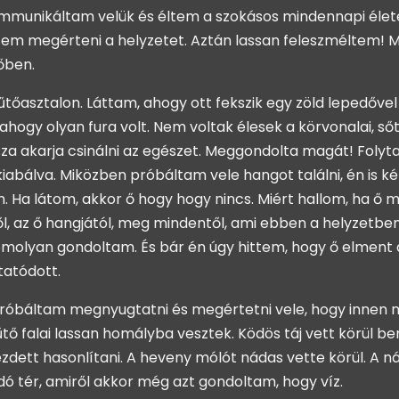
kommunikáltam velük és éltem a szokásos mindennapi éle
m megérteni a helyzetet. Aztán lassan feleszméltem! Mí
őben.
tőasztalon. Láttam, ahogy ott fekszik egy zöld lepedővel 
ahogy olyan fura volt. Nem voltak élesek a körvonalai, sőt,
ssza akarja csinálni az egészet. Meggondolta magát! Folyta
 kiabálva. Miközben próbáltam vele hangot találni, én is
m. Ha látom, akkor ő hogy hogy nincs. Miért hallom, ha ő 
 az ő hangjától, meg mindentől, ami ebben a helyzetben é
olyan gondoltam. És bár én úgy hittem, hogy ő elment a fi
tatódott.
áltam megnyugtatni és megértetni vele, hogy innen már
űtő falai lassan homályba vesztek. Ködös táj vett körül 
dett hasonlítani. A heveny mólót nádas vette körül. A n
dó tér, amiről akkor még azt gondoltam, hogy víz.