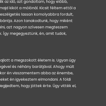
lik az idő, azt gondoltam, hogy előbb,
jd kiköt a mólónál. Kicsit féltem ettől a
A beszélgetés lassan komolyabbra fordult,
 bántja. Azon tanakodtunk, hogy miként
álni, azt nagyon szívesen megteszem
k. Így megegyeztünk, én, amit tudok,
zajlott a megszokott életem is. Ugyan úgy
gével és néhány barátjával. Ahogy múlt
lyenkor én visszamentem abba az énembe,
zeket én igyekeztem elmondani. A földi
gijedtem, hogy jöttek érte. Úgy vitték el,