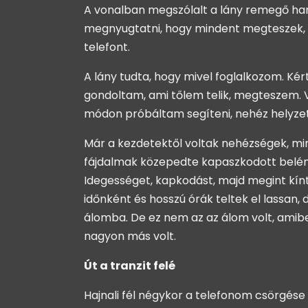
A vonalban megszólalt a lány remegő hang
megnyugtatni, hogy mindent megteszek, a
telefont.
A lány tudta, hogy mivel foglalkozom. Kér
gondoltam, ami tőlem telik, megteszem. Vo
módon próbáltam segíteni, nehéz helyzete
Már a kezdetektől voltak nehézségek, min
fájdalmak közepedte kapaszkodott belém 
Idegességet, kapkodást, majd megint kínt 
időnként és hosszú órák teltek el lassan, 
álomba. De ez nem az az álom volt, amib
nagyon más volt.
Út a tranzit felé
Hajnali fél négykor a telefonom csörgése