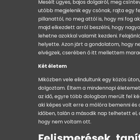
Mesélt ügyes, bajos dolgairól, meg csíntev
utóbb megjelenik egy csónak, rajta egy fe
pillanattól, no meg attól is, hogy mi fog 
majd elkezdett arról beszélni, hogy nagy
lehetne azokkal valamit kezdeni. Felajá
helyette. Azon járt a gondolatom, hogy n
elvégzek, cserében ő itt mellettem marad
Két életem
Miközben vele elindultunk egy közös úton,
dolgoztam. Éltem a mindennapi életemet
az idő, egyre több dologban merült fel k
aki képes volt erre a mólóra bemenni és o
időben, talán a második nap telhetett el,
hogy nem voltam ott.
Felismerések, tan