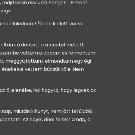
 majd lassú elcsukló hangon: „Elment.
sége.
na elaludnom! Ébren kellett volna
voltam, ő döntött a menetel mellett.
. Kezembe vettem a dobom és felmentem
llett meggyújtottam, elmondtam egy égi
et énekelve vettem búcsút tőle. Nem
az ő jelenébe, hol hagyta, hogy legyek az
nap, miután kihunyt, nem jött fel újabb
entem. Az egyik, ahol felkelt a nap, a