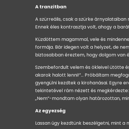
A tranzitban
A szürreális, csak a szürke árnyalataiban
Ennek éles kontrasztja volt, ahogy a bar
Küzdöttem magammal, vele és mindennel, 
formája. Bár idegen volt a helyzet, de 
biztosabban éreztem, hogy dolgom van és
Szembefordult velem és ökleivel ütötte 
akarok halott lenni!”… Próbáltam megfogni
gyengülni kezdtek a kirohanásai. Egyre 
tekintetével rám nézett és megkérdezte:
„Nem”-mondtam olyan határozottan, mint 
Az egyezség
Lassan úgy kezdtünk beszélgetni, mint a 